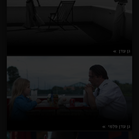
גן עדן
על
פרטים נוספים
גן
עדן
גן עדן פְלֶמִי
על
פרטים נוספים
גן