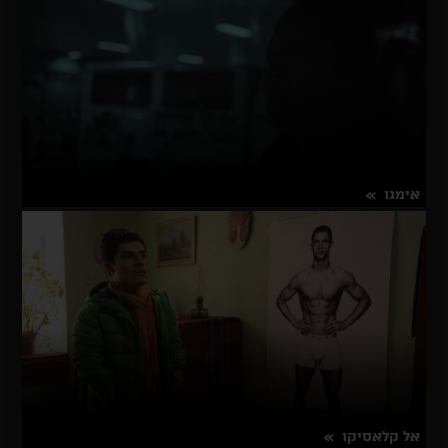
היהלום
אימגו
על
פרטים נוספים
אימגו
אל קלאסיקו