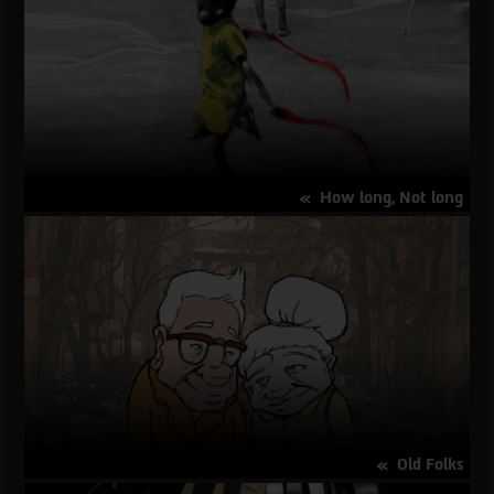
שבועות
ויומיים
How long, Not long
על
פרטים נוספים
How
long,
Not
long
Old Folks