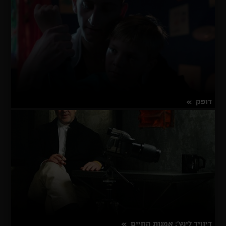
עדן
פְלֶמִי
דופק
על
פרטים נוספים
דופק
דיוויד לינץ': אמנות החיים