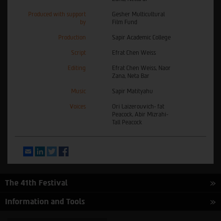
Produced with support
Gesher Multicultural
by
Film Fund
Production
Sapir Academic College
Script
Efrat Chen Weiss
Editing
Efrat Chen Weiss, Naor
Zana, Neta Bar
Music
Sapir Matityahu
Voices
Ori Laizerouvich- fat
Peacock, Abir Mizrahi-
Tall Peacock
Email
LinkedIn
Twitter
Facebook
The 41th Festival
Information and Tools