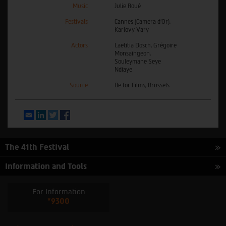
Music
Julie Roué
Festivals
Cannes (Camera d’Or),
Karlovy Vary
Actors
Laetitia Dosch, Grégoire
Monsaingeon,
Souleymane Seye
Ndiaye
Source
Be for Films, Brussels
Email
LinkedIn
Twitter
Facebook
The 41th Festival
Information and Tools
For Information
*9300