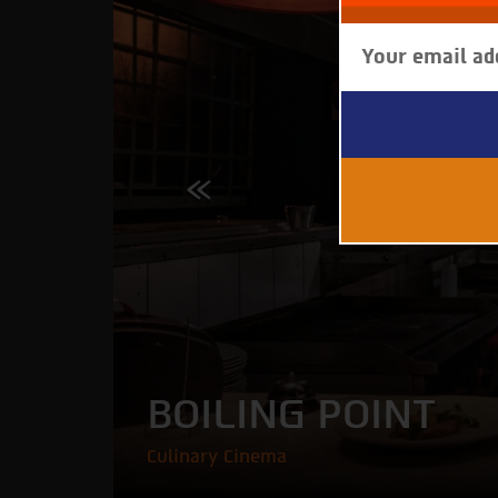
Please
enter
your
email
to
subscribe
to
our
newsletter
BOILING POINT
Culinary Cinema