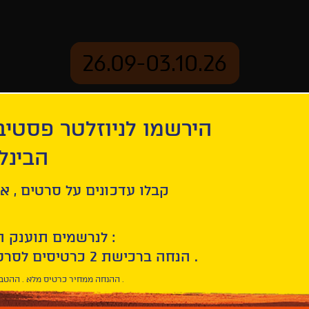
26.09-03.10.26
יוזלטר פסטיבל הסרטים
mation
Archive
 חיפה
oint
ל סרטים , אירועים , הקרנות
לנרשמים תוענק הטבת הצטרפות :
10% הנחה ברכישת 2 כרטיסים לסרטי הפסטיבל .
* ההנחה ממחיר כרטיס מלא . ההטבה היא אישית וחד פעמית .