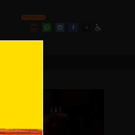
Personal area
Follow
Follow
ע
Access
us
us
Menu
oninstagram
onfacebook