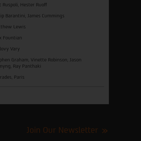
t Ruspoli, Hester Ruoff
lip Barantini, James Cummings
thew Lewis
x Fountian
lovy Vary
phen Graham, Vinette Robinson, Jason
myng, Ray Panthaki
rades, Paris
Join Our Newsletter