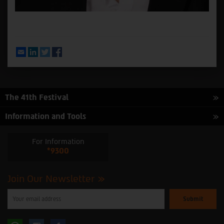
Email
LinkedIn
Twitter
Facebook
The 41th Festival
Information and Tools
For Information
*9300
Join Our Newsletter
Please
enter
your
email
to