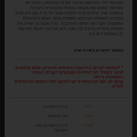
תערוכת יחיד במוזיאון ישראל. למרות ההצלחה, ראידה לא
מצליחה למצוא את מקומה כאמנית פלסטינית בישראל.
חיפושיה אחר שייכות ובית לוקחים אותה עד פריז, שם היא מגלה
שבעולם האמנות האירופאי תופסים אותה דווקא כישראלית
ומתקשים לקבל את זהותה המורכבת . בכל מקום בו ראידה גרה
עומדות מזוודות בהיכון לכל מצב. היא מרגישה לא פה ולא שם.
רק האמנות היא בית.
במעמד היוצרים וראידה אדון
* לקוחות יקרים: ברכישת כרטיסים מרובים, אתם מוזמנים
לבקר בעמוד הכרטיסיות ומבצעים לקבלת המחיר
המשתלם ביותר.
שימו לב: את הכרטיסייה יש לרכוש לפני הזמנת הכרטיסים
לסרט.
בימוי
ברכה זיסמן כהן
הפקה
אנה סומרשף
תסריט
ברכה זיסמן כהן, אנה
סומרשף