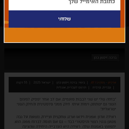
ארכיון - פסטיבל 41
ברכה זיסמן כהן
ארכיון - פסטיבל 41
בימוי: ברכה זיסמן כהן
ישראל 2025
55 דקות
עברית, ערבית
תרגום לעברית, אנגלית
"בחזה שלי יש שני לבבות פועמים, אם לב אחד יפסיק לפעום
השני גם ישתתק וימות איתו. חלק ממני פלסטינית והחלק השני
ישראלית".
ראידה אדון: אמנית וידאו-ארט, שחקנית וציירת, נושאת על גבה
מטען גנטי, רגשי והיסטורי כבד – גם אם תנסה לברוח ממנו, הוא
יתפוצץ באמנות שלה. ראידה היא הערבייה היחידה שהציגה