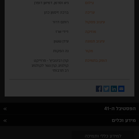
צילום
גיא וסרמן, דמיאן דופרן
עריכה
ברכה זיסמן כהן
עיצוב פסקול
רותם דרור
מוזיקה
דידי ארז
עיצוב תמונה
עידן ששון
מקור
נה הפקות
הופק בתמיכת
קרן רבינוביץ' - פרוייקט
קולנוע, קרן גשר לקולנוע
רב תרבותי
Facebook
Twitter
LinkedIn
Email
הפסטיבל ה-41
מידע וכלים
למידע כללי ותמיכה