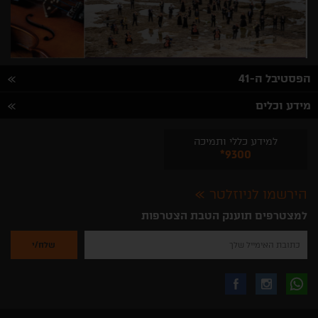
הפסטיבל ה-41
מידע וכלים
למידע כללי ותמיכה
*9300
הירשמו לניוזלטר
למצטרפים תוענק הטבת הצטרפות
נא
להזין
את
כתובת
האימייל
לקבלת
עקבו
עקבו
שלך
להרשמה
לקבלת
עידכונים
אחרינו
אחרינו
ניוזלטרים