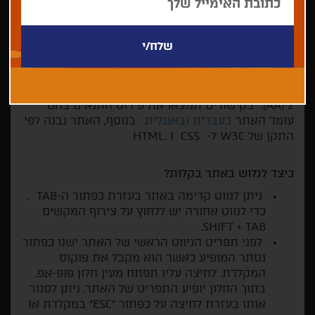
"
פסטיבל הסרטים חיפה
" מתחייב לספק לקהל הרחב
הגולש באתר, תוכן נגיש ולכן אנחנו פועלים לעדכן
ולהטמיע את כללי הנגישות, בהתאם לעקרונות תקן
הנגישות ככל שניתן.
האתר מותאם לדרישות הנגישות של ארגון W3C לרמה
2 (AA). בקישורים תמצאו את פירוט התנאים בהם
עומד האתר
בעברית
ובאנגלית.
בנוסף, האתר נבנה לפי
התקן של W3C ל- CSS ו .HTML
כיצד לגלוש באתר בקלות?
ניתן לנווט קדימה באתר בעזרת כפתור ה-TAB .
כדי לנווט אחורה יש ללחוץ על צירוף המקשים
SHIFT + TAB.
לפני תפריט הניווט הראשי של האתר ישנו כפתור
נסתר המופיע כאשר הוא מקבל את פוקוס
המקלדת. לחיצה עליו תפתח מעין חלון פופ-אפ.
בתוך החלון יופיע התפריט של האתר. ניתן לסגור
אותו בעזרת לחיצה על כפתור "ESC" במקלדת או