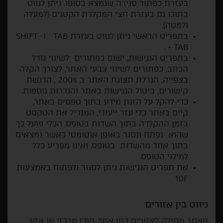
בעזרת כפתור סגירה שנמצא בסופו. ניתן לנווט
בתוכו גם בעזרת חצי המקלדת הקטנים (למעלה
ולמטה).
בתפריט הראשי ניתן לנווט בעזרת TAB ו- SHIFT
+ TAB .
בתפריט הנגישות, ישנם כפתורים לשינוי גודל
הכתב, כפתורים לשינוי צבעי האתר, לצורך הקלה
בצפייה, הגדלת תצוגת האתר ב 200% , הדגשת
קישורים, ביטול הנגישות באתר והגדרות נוספות.
כדי להקל על הזנת מידע בתוך טפסים באתר,
קיים באתר כלי עזר ייעודי, המגדיל את הטקסט
בזמן ההקלדה בתוך השדות בטופס. הכלי פועל כך
שהוא נפתח ונסגר באופן אוטומטי כאשר נמצאים
בתוך אחד מהשדות בטופס, ואינו מפריע כלל
למילוי הטופס.
את תפריט הנגישות ניתן לסגור ולפתוח באמצעות
10F
ניווט בין אזורים
האתר מחולק לאזורים כגון אזור תוכן מרכזי או אזור