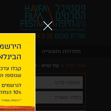
הירשמו
תחרויות ותעשייה
מידע כללי
הבינלא
עמוד הבית
קול קורא - הקראה ראשונה
קבלו עדכו
שנוספו ועו
חפש/י
סרט
לנרשמים 
10% הנחה ברכישת 2 כרטיסים לסרטי הפסטיבל .
בחר/י תאריך
* ההנחה ממחיר כ