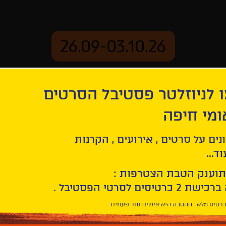
26.09-03.10.26
 לניוזלטר פסטיבל הסרטים
ארכיון
ומי חיפה
נים על סרטים , אירועים , הקרנות
קול קורא - הקראה ראשו
ד...
תוענק הטבת הצטרפות :
רטיס מלא . ההטבה היא אישית וחד פעמית .
להגשת מוע