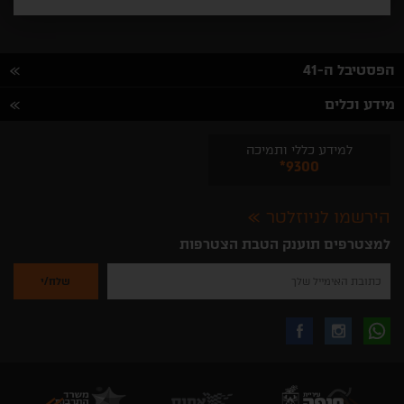
הפסטיבל ה-41
מידע וכלים
למידע כללי ותמיכה
*9300
הירשמו לניוזלטר
למצטרפים תוענק הטבת הצטרפות
נא
להזין
את
כתובת
האימייל
לקבלת
עקבו
עקבו
שלך
להרשמה
לקבלת
עידכונים
אחרינו
אחרינו
ניוזלטרים
מהאתר
בווצאפ
באינסטגרם
בפייסבוק