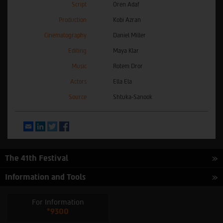
Script
Oren Adaf
Production
Kobi Azran
Cinematography
Daniel Miller
Editing
Maya Klar
Music
Rotem Dror
Actors
Ella Ela
Source
Shtuka-Sanook
Email
LinkedIn
Twitter
Facebook
The 41th Festival
Information and Tools
For Information
*9300