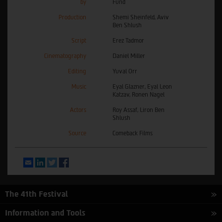
by
Fund
Production
Shemi Sheinfeld, Aviv
Ben Shlush
Script
Erez Tadmor
Cinematography
Daniel Miller
Editing
Yuval Orr
Music
Eyal Glazner, Eyal Leon
Katzav, Ronen Nagel
Actors
Roy Assaf, Liron Ben
Shlush
Source
Comeback Films
Email
LinkedIn
Twitter
Facebook
The 41th Festival
Information and Tools