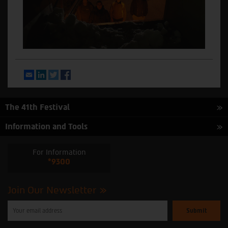
Email
LinkedIn
Twitter
Facebook
The 41th Festival
Information and Tools
For Information
*9300
Join Our Newsletter
Please
enter
your
email