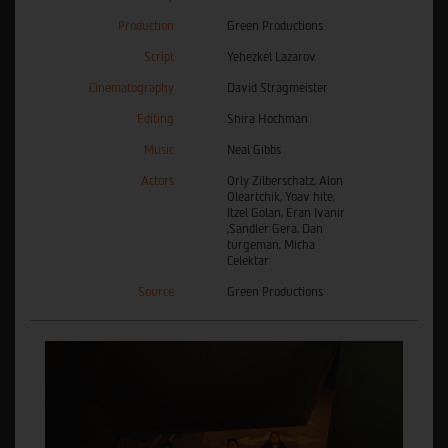
Production
Green Productions
Script
Yehezkel Lazarov
Cinematography
David Stragmeister
Editing
Shira Hochman
Music
Neal Gibbs
Actors
Orly Zilberschatz, Alon
Oleartchik, Yoav hite,
Itzel Golan, Eran Ivanir
,Sandler Gera, Dan
turgeman, Micha
Celektar
Source
Green Productions