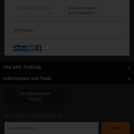
Produced with support
Snunit Foundation,
by
Gross Foundation
Email
LinkedIn
Twitter
Facebook
The 41th Festival
Information and Tools
For Information
*9300
Join Our Newsletter
Please
enter
your