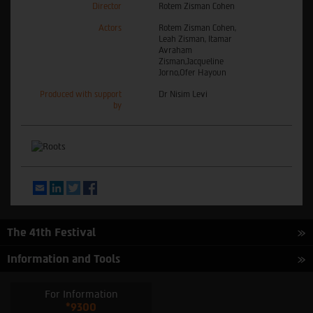
Director
Rotem Zisman Cohen
Actors
Rotem Zisman Cohen,
Leah Zisman, Itamar
Avraham
Zisman,Jacqueline
Jorno,Ofer Hayoun
Produced with support
Dr Nisim Levi
by
Email
LinkedIn
Twitter
Facebook
The 41th Festival
Information and Tools
For Information
*9300