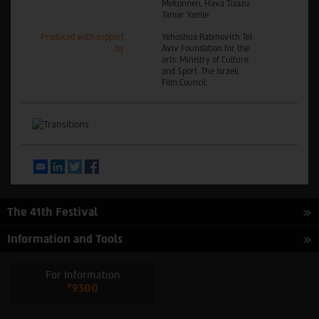
Mekonnen, Hava Tizazu‎‏,
Tamar Yamle
Produced with support
Yehoshua Rabinovich Tel
by
Aviv Foundation for the
arts. Ministry of Culture
and Sport. The Israeli
Film Council.
Email
LinkedIn
Twitter
Facebook
The 41th Festival
Information and Tools
For Information
*9300