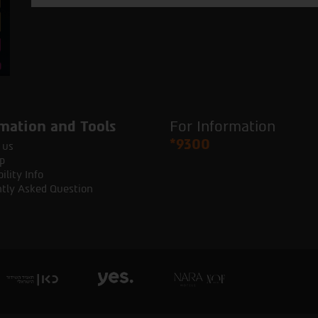
mation and Tools
For Information
*9300
 us
p
ility Info
tly Asked Question