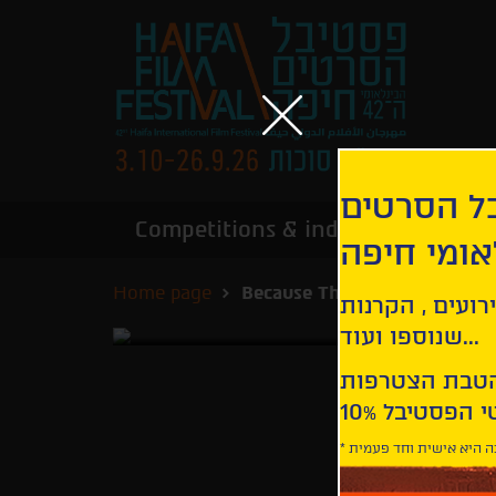
בל הסרטים
Competitions & industry
Infor
אומי חיפה
Home page
Because The World Never St
רועים , הקרנות
שנוספו ועוד...