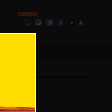
Personal area
Follow
Follow
ע
Access
us
us
Menu
oninstagram
onfacebook