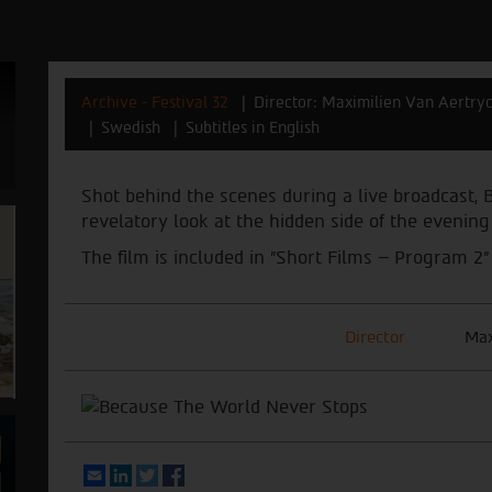
Archive - Festival 32
Director: Maximilien Van Aertryc
Swedish
Subtitles in English
Shot behind the scenes during a live broadcast,
revelatory look at the hidden side of the evenin
The film is included in "Short Films – Program 2"
Director
Max
Email
LinkedIn
Twitter
Facebook