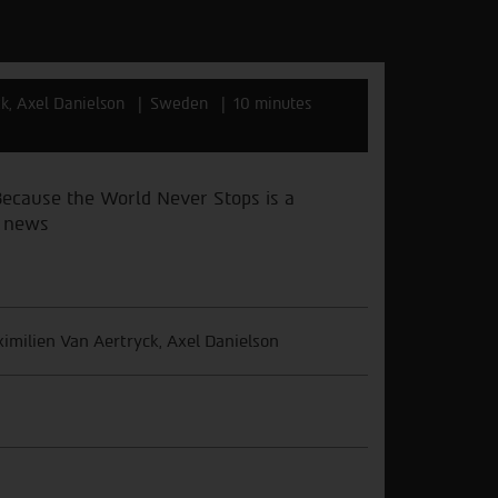
k, Axel Danielson
Sweden
10 minutes
 Because the World Never Stops is a
g news
imilien Van Aertryck, Axel Danielson