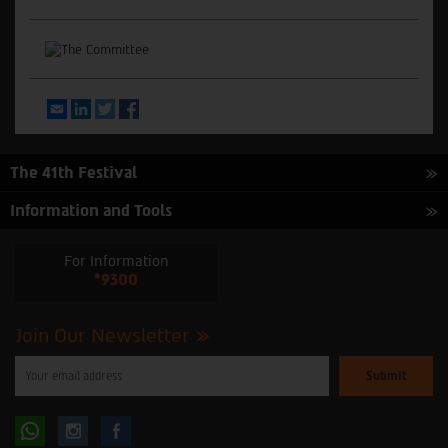
Email
LinkedIn
Twitter
Facebook
The 41th Festival
Information and Tools
For Information
*9300
Join Our Newsletter
Please
enter
your
email
to
Follow
Follow
subscribe
to