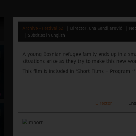
Archive - Festival 32
Director: Ena Sendijarević
Net
Subtitles in English
A young Bosnian refugee family ends up in a sma
situations arise as they try to make this new wo
This film is included in "Short Films – Program 1"
Director
Ena