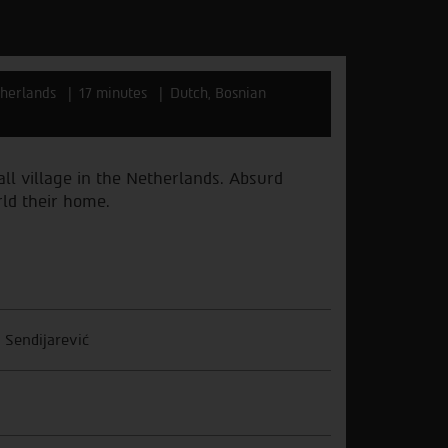
herlands
17 minutes
Dutch, Bosnian
ll village in the Netherlands. Absurd
rld their home.
 Sendijarević