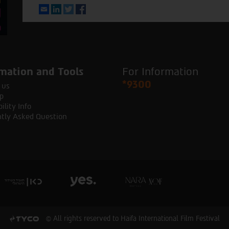
Email
LinkedIn
Twitter
Facebook
mation and Tools
For Information
*9300
 us
p
ility Info
tly Asked Question
© All rights reserved to Haifa International Film Festival