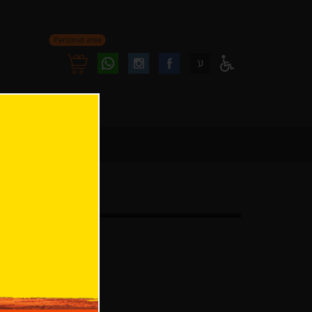
Personal area
Follow
Follow
ע
Access
us
us
Menu
oninstagram
onfacebook