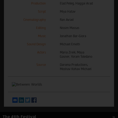
Production
Elad Peleg, Haggai Arad
Script
Miya Hatav
Cinematography
Ran Aviad
Editing
Nissim Massas
Music
Jonathan Bar-Giora
Sound Design
Michael Emeth
Actors
Maria Zreik, Maya
Gasner, Yoram Toledano
Source
Daroma Productions,
Moshav Kohav Michael
Email
LinkedIn
Twitter
Facebook
The 41th Festival