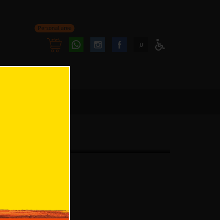
Personal area
Follow
Follow
ע
Access
us
us
Menu
oninstagram
onfacebook