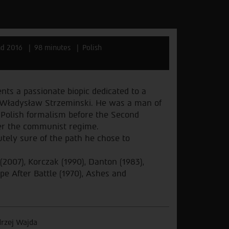
nd 2016
98 minutes
Polish
ts a passionate biopic dedicated to a
r Władysław Strzeminski. He was a man of
 Polish formalism before the Second
der the communist regime.
utely sure of the path he chose to
2007), Korczak (1990), Danton (1983),
pe After Battle (1970), Ashes and
rzej Wajda