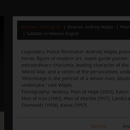
Archive - Festival 32
Director: Andrzej Wajda
Pola
Subtitles in Hebrew, English
Legendary Polish filmmaker Andrzej Wajda presen
heroic figure of modern art: avant-garde painte
extraordinary charisma, leading character of the
World War, and a victim of the persecutions un
"Afterimage is the portrait of a whole man, absol
undertake,” said Wajda.
Filmography: Walesa. Man of Hope (2013), Katyn (
Man of Iron (1981), Man of Marble (1977), Landsca
Diamonds (1958), Kanal (1957).
Director
And