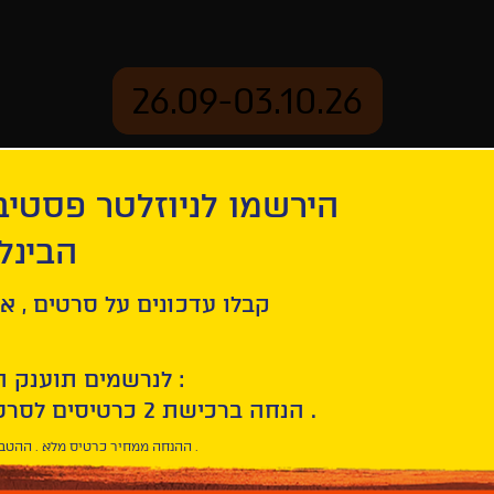
26.09-03.10.26
הירשמו לניוזלטר פסטי
mation
Archive
הבינל
קבלו עדכונים על סרטים , אי
לנרשמים תוענק הטבת הצטרפות :
10% הנחה ברכישת 2 כרטיסים לסרטי הפסטיבל .
* ההנחה ממחיר כרטיס מלא . ההטבה היא אישית וחד פעמית .