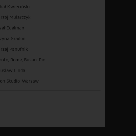
hał Kwieciński
rzej Mularczyk
eł Edelman
żyna Gradoń
rzej Panufnik
onto, Rome, Busan, Rio
usław Linda
on Studio, Warsaw