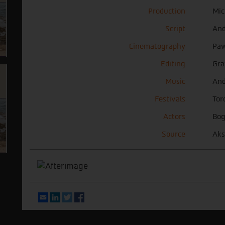
Production
Mic
Script
And
Cinematography
Paw
Editing
Gra
Music
And
Festivals
Tor
Actors
Bog
Source
Aks
Email
LinkedIn
Twitter
Facebook