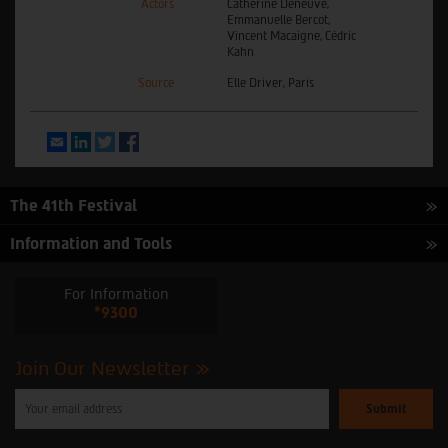
Actors
Catherine Deneuve,
Emmanuelle Bercot,
Vincent Macaigne, Cédric
Kahn
Source
Elle Driver, Paris
Email
LinkedIn
Twitter
Facebook
The 41th Festival
Information and Tools
For Information
*9300
Join Our Newsletter
Please
enter
your
email