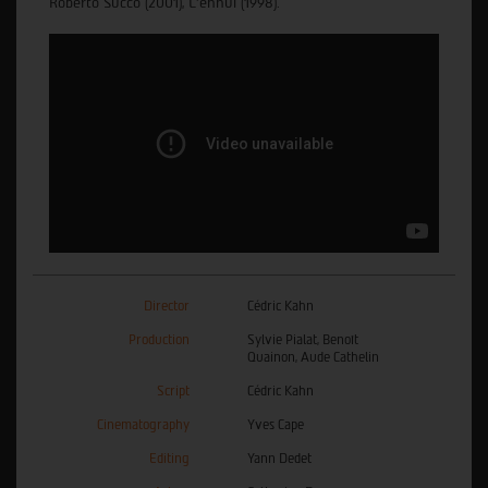
Roberto Succo (2001), L'ennui (1998).
Director
Cédric Kahn
Production
Sylvie Pialat, Benoît
Quainon, Aude Cathelin
Script
Cédric Kahn
Cinematography
Yves Cape
Editing
Yann Dedet