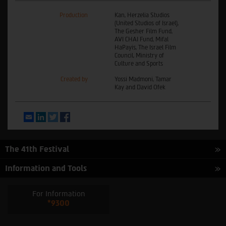
Production
Kan, Herzelia Studios
(United Studios of Israel),
The Gesher Film Fund,
AVI CHAI Fund, Mifal
HaPayis, The Israel Film
Council, Ministry of
Culture and Sports
Created by
Yossi Madmoni, Tamar
Kay and David Ofek
Email
LinkedIn
Twitter
Facebook
The 41th Festival
Information and Tools
For Information
*9300