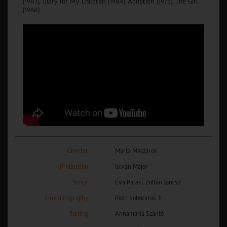
(1987), Diary for My Children (1984), Adoption (1975), The Girl
(1968).
Director
Márta Mészáros
Production
István Major
Script
Éva Pataki, Zoltán Jancsó
Cinematography
Piotr Sobocinski Jr
Editing
Annamária Szántó