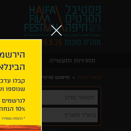
הירשמו
תחרויות ותעשייה
מידע כללי
הבינלא
עמוד הבית
חיפוש סרטים
קבלו עדכו
שנוספו ועו
חפש/י
סרט
לנרשמים 
10% הנחה ברכישת 2 כרטיסים לסרטי הפסטיבל .
בחר/י תאריך
* ההנחה ממחיר כ