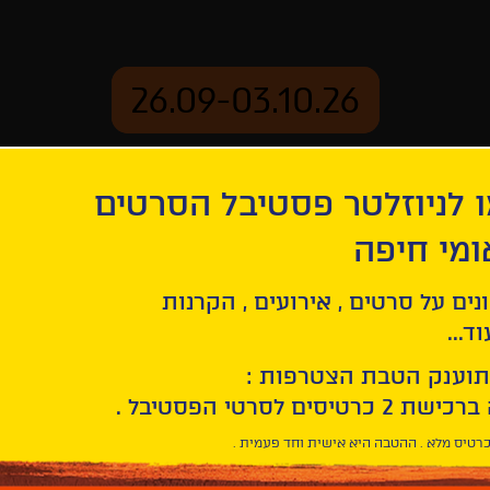
26.09-03.10.26
 לניוזלטר פסטיבל הסרטים
ארכיון
ומי חיפה
נים על סרטים , אירועים , הקרנות
ד...
תוענק הטבת הצטרפות :
חפש/י
סרט
בחר/י
חיפוש
תאריך
סרטים
רטיס מלא . ההטבה היא אישית וחד פעמית .