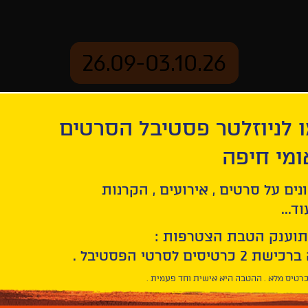
26.09-03.10.26
 לניוזלטר פסטיבל הסרטים
ארכיון
ומי חיפה
נים על סרטים , אירועים , הקרנות
ד...
תוענק הטבת הצטרפות :
חפש/י
סרט
בחר/י
חיפוש
תאריך
סרטים
רטיס מלא . ההטבה היא אישית וחד פעמית .