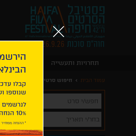
הירשמו
תחרויות ותעשייה
מידע כללי
הבינלא
עמוד הבית
חיפוש סרטים
קבלו עדכו
שנוספו ועו
חפש/י
סרט
לנרשמים 
10% הנחה ברכישת 2 כרטיסים לסרטי הפסטיבל .
בחר/י תאריך
* ההנחה ממחיר כ