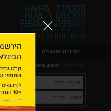
הירשמו
תחרויות ותעשייה
מידע כללי
הבינלא
עמוד הבית
חיפוש סרטים
קבלו עדכו
שנוספו ועו
חפש/י
סרט
לנרשמים 
10% הנחה ברכישת 2 כרטיסים לסרטי הפסטיבל .
בחר/י תאריך
* ההנחה ממחיר כ