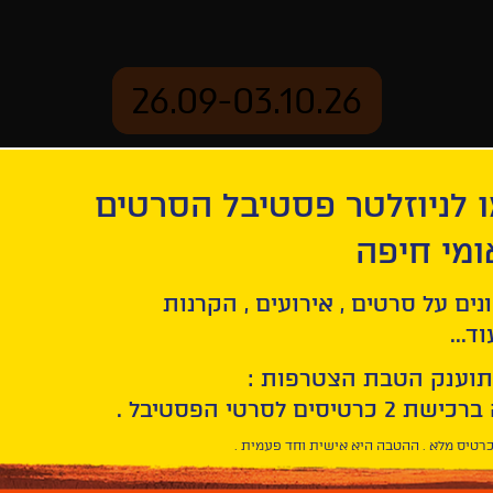
26.09-03.10.26
 לניוזלטר פסטיבל הסרטים
ארכיון
ומי חיפה
נים על סרטים , אירועים , הקרנות
ד...
תוענק הטבת הצטרפות :
חפש/י
סרט
בחר/י
חיפוש
תאריך
סרטים
רטיס מלא . ההטבה היא אישית וחד פעמית .