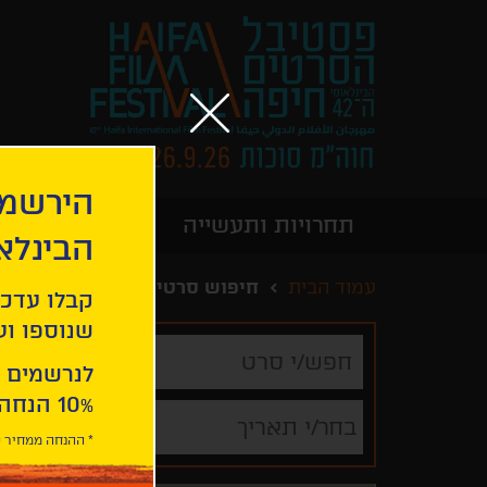
הירשמו
תחרויות ותעשייה
מידע כללי
הבינלא
עמוד הבית
חיפוש סרטים
קבלו עדכו
שנוספו ועו
חפש/י
סרט
לנרשמים 
10% הנחה ברכישת 2 כרטיסים לסרטי הפסטיבל .
בחר/י תאריך
* ההנחה ממחיר כ