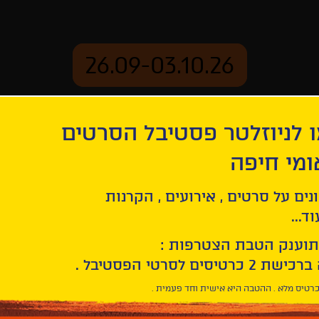
26.09-03.10.26
 לניוזלטר פסטיבל הסרטים
ארכיון
ומי חיפה
נים על סרטים , אירועים , הקרנות
ד...
תוענק הטבת הצטרפות :
חפש/י
סרט
בחר/י
חיפוש
תאריך
סרטים
רטיס מלא . ההטבה היא אישית וחד פעמית .