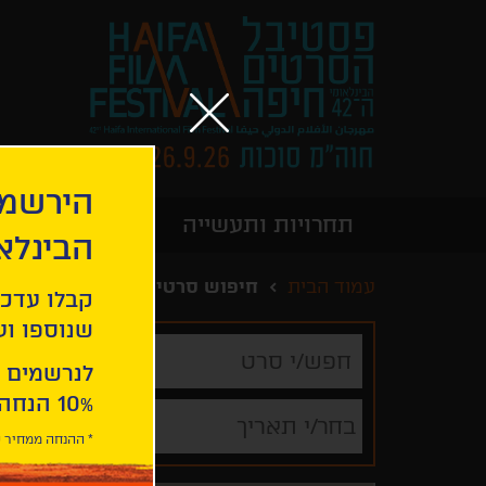
הירשמו
תחרויות ותעשייה
מידע כללי
הבינלא
עמוד הבית
חיפוש סרטים
קבלו עדכו
שנוספו ועו
חפש/י
סרט
לנרשמים 
10% הנחה ברכישת 2 כרטיסים לסרטי הפסטיבל .
בחר/י תאריך
* ההנחה ממחיר כ