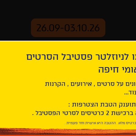
26.09-03.10.26
 לניוזלטר פסטיבל הסרטים
ארכיון
ומי חיפה
נים על סרטים , אירועים , הקרנות
ד...
תוענק הטבת הצטרפות :
חפש/י
סרט
בחר/י
חיפוש
תאריך
סרטים
רטיס מלא . ההטבה היא אישית וחד פעמית .