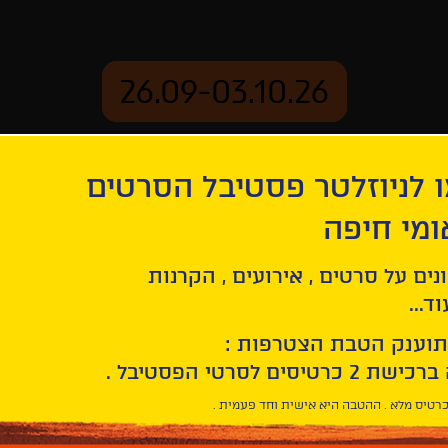
26.09-03.10.26
 לניוזלטר פסטיבל הסרטים
ארכיון
ומי חיפה
נים על סרטים , אירועים , הקרנות
ד...
תוענק הטבת הצטרפות :
חפש/י
סרט
בחר/י
חיפוש
תאריך
סרטים
רטיס מלא . ההטבה היא אישית וחד פעמית .