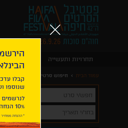
הירשמו
תחרויות ותעשייה
מידע כללי
הבינלא
עמוד הבית
חיפוש סרטים
קבלו עדכו
שנוספו ועו
חפש/י
סרט
לנרשמים 
10% הנחה ברכישת 2 כרטיסים לסרטי הפסטיבל .
בחר/י תאריך
* ההנחה ממחיר כ