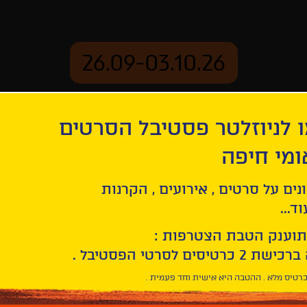
26.09-03.10.26
 לניוזלטר פסטיבל הסרטים
ארכיון
ומי חיפה
נים על סרטים , אירועים , הקרנות
ד...
תוענק הטבת הצטרפות :
חפש/י
סרט
בחר/י
חיפוש
תאריך
סרטים
רטיס מלא . ההטבה היא אישית וחד פעמית .