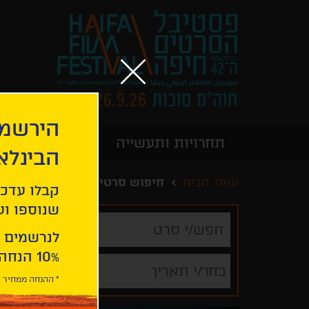
הירשמו
תחרויות ותעשייה
מידע כללי
הבינלא
עמוד הבית
חיפוש סרטים
קבלו עדכו
שנוספו ועו
חפש/י
סרט
לנרשמים 
10% הנחה ברכישת 2 כרטיסים לסרטי הפסטיבל .
בחר/י תאריך
* ההנחה ממחיר כ