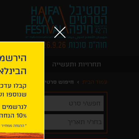
הירשמו
תחרויות ותעשייה
מידע כללי
הבינלא
עמוד הבית
חיפוש סרטים
קבלו עדכו
שנוספו ועו
חפש/י
סרט
לנרשמים 
10% הנחה ברכישת 2 כרטיסים לסרטי הפסטיבל .
בחר/י תאריך
* ההנחה ממחיר כ