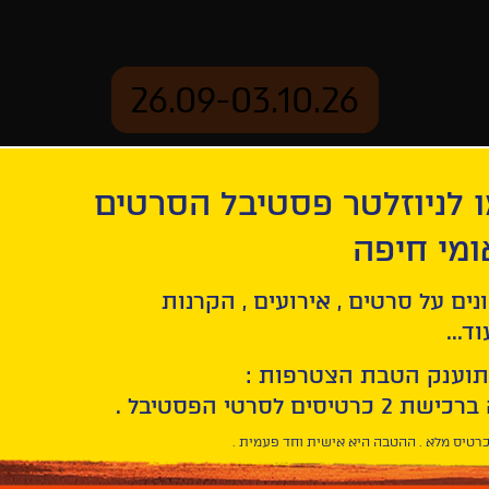
26.09-03.10.26
 לניוזלטר פסטיבל הסרטים
ארכיון
ומי חיפה
נים על סרטים , אירועים , הקרנות
ד...
תוענק הטבת הצטרפות :
חפש/י
סרט
בחר/י
חיפוש
תאריך
סרטים
רטיס מלא . ההטבה היא אישית וחד פעמית .