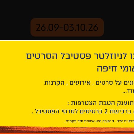
26.09-03.10.26
 לניוזלטר פסטיבל הסרטים
ארכיון
ומי חיפה
נים על סרטים , אירועים , הקרנות
ד...
תוענק הטבת הצטרפות :
חפש/י
סרט
בחר/י
חיפוש
תאריך
סרטים
רטיס מלא . ההטבה היא אישית וחד פעמית .