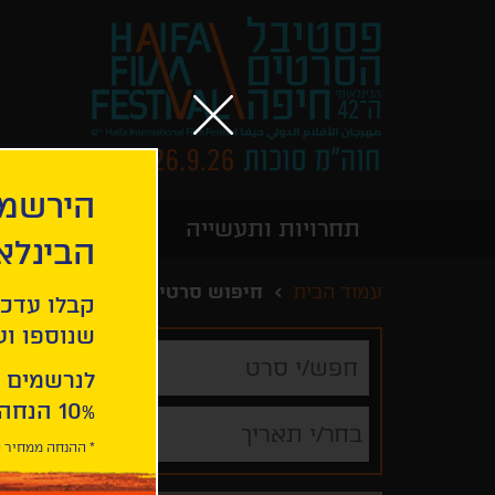
הירשמו
תחרויות ותעשייה
מידע כללי
הבינלא
עמוד הבית
חיפוש סרטים
קבלו עדכו
שנוספו ועו
חפש/י
סרט
לנרשמים 
10% הנחה ברכישת 2 כרטיסים לסרטי הפסטיבל .
בחר/י תאריך
* ההנחה ממחיר כ