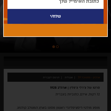
ארכיון - פסטיבל 39
אנגלית
תרגום לעברית
סרטו של צ'רלי צ'פלין |
ארה״ב 1928
72 דקות, אילם, כתוביות בעברית
מופע מולטי-
דיסציפלינרי
ראשון מסוגו בארץ, המשלב קולנוע,