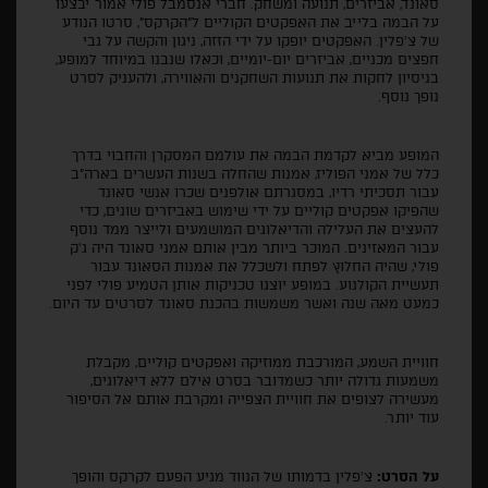
סאונד, אביזרים, תנועה ומשחק. חברי אנסמבל פולי אמור יבצעו
על הבמה בלייב את האפקטים הקוליים ל"הקרקס", סרטו הנודע
של צ׳פלין. האפקטים יופקו על ידי הזזה, ניגון והקשה על גבי
חפצים מכניים, אביזרים יום-יומיים, וכאלו שנבנו במיוחד למופע,
בניסיון לחקות את תנועות השחקנים והאווירה, ולהעניק לסרט
נופך נוסף.
המופע מביא לקדמת הבמה את עולמם המסקרן והחבוי בדרך
כלל של אמני הפוליז, אמנות שהחלה בשנות העשרים בארה״ב
עבור תסכיתי רדיו, במסגרתם אולפנים שכרו אנשי סאונד
שהפיקו אפקטים קוליים על ידי שימוש באביזרים שונים, כדי
להעצים את העלילה והדיאלוגים המושמעים ולייצר ממד נוסף
עבור המאזינים. המוכּר ביותר מבין אותם אמני סאונד היה ג׳ק
פולי, שהיה החלוץ לפתח ולשכלל את אמנות הסאונד עבור
תעשיית הקולנוע. במופע יוצגו טכניקות אותן הטמיע פולי לפני
כמעט מאה שנה ואשר משמשות בהכנת סאונד לסרטים עד היום.
חוויית השמע, המורכבת ממוזיקה ואפקטים קוליים, מקבלת
משמעות גדולה יותר כשמדובר בסרט אילם ללא דיאלוגים,
מעשירה לצופים את חוויית הצפייה ומקרבת אותם אל הסיפור
עוד יותר.
על הסרט:
צ׳פלין בדמותו של הנווד מגיע הפעם לקרקס והופך