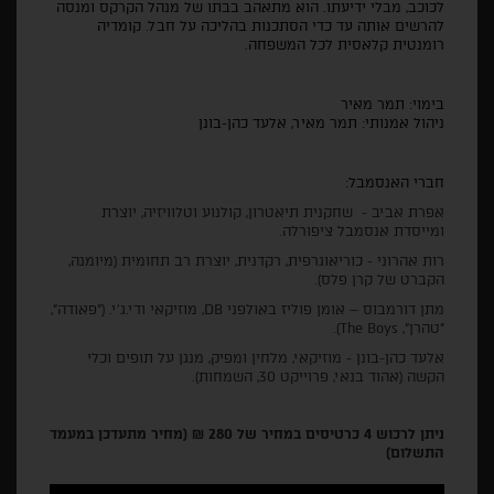
לכוכב, מבלי ידיעתו. הוא מתאהב בבתו של מנהל הקרקס ומנסה
להרשים אותה עד כדי הסתכנות בהליכה על חבל. קומדיה
רומנטית קלאסית לכל המשפחה.
בימוי: תמר מאיר
ניהול אמנותי: תמר מאיר, אלעד כהן-בונן
חברי האנסמבל:
אפרת אביב - שחקנית תיאטרון, קולנוע וטלוויזיה, יוצרת
ומייסדת אנסמבל ציפורלה.
רות אהרוני - כוריאוגרפית, רקדנית, יוצרת רב תחומית (מיומנה,
הקברט של קרן פלס).
מתן דורמבוס – אומן פוליז באולפני DB, מוזיקאי ודי.ג׳י. ("פאודה",
"טהרן", The Boys).
אלעד כהן-בונן - מוזיקאי, מלחין ומפיק, מנגן על תופים וכלי
הקשה (אהוד בנאי, פרוייקט 30, השמחות).
ניתן לרכוש 4 כרטיסים במחיר של 280 ₪ (מחיר מתעדכן במעמד
התשלום)