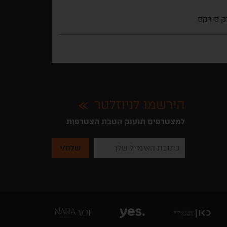
 סירקס
הירשמו לניוזלטר
למצטרפים תוענק הטבת הצטרפות
נא
להזין
את
כתובת
האימייל
שלך
להרשמה
לקבלת
ניוזלטרים
מהאתר