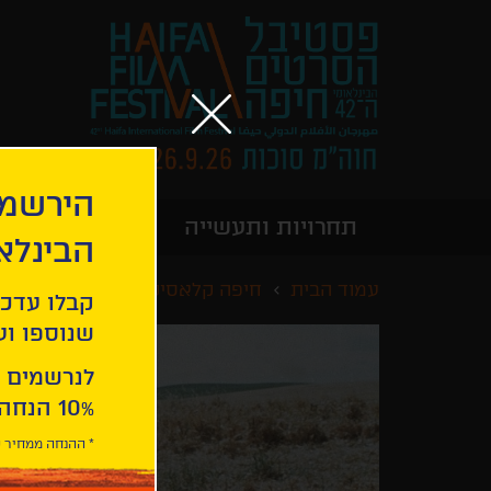
הירשמו
תחרויות ותעשייה
מידע כללי
הבינלא
עמוד הבית
חיפה קלאסיקס
ימים ברקיע
קבלו עדכו
שנוספו ועו
לנרשמים 
10% הנחה ברכישת 2 כרטיסים לסרטי הפסטיבל .
* ההנחה ממחיר כ