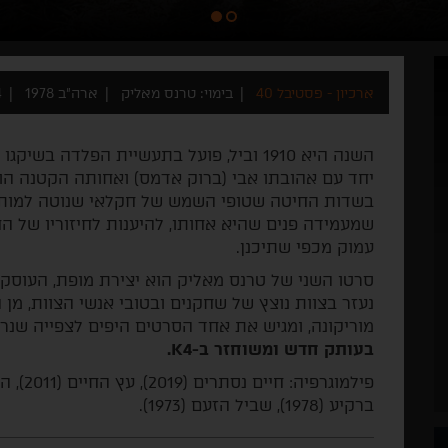
ארכיון - פסטיבל 40
בימוי: טרנס מאליק
ארה"ב 1978
4
השנה היא 1910 וביל, פועל בתעשיית הפלדה ב
יחד עם אהובתו אבי (ברוק אדמס) ואחותה הקטנה הו
בשדות החיטה שטופי השמש של חקלאי שנוטה למות (
שמעמידה פנים שהיא אחותו, להיענות לחיזוריו של הח
עמוק מכפי שתיכנן.
סרטו השני של טרנס מאליק הוא יצירת מופת, העוסק
נעזר בצוות נוצץ של שחקנים ובטובי אנשי הצוות, מן 
מוריקונה, ומגיש את אחד הסרטים היפים לצפייה שנרא
בעותק חדש ומשוחזר ב-K4.
ברקיע (1978), שביל הזעם (1973).