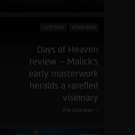
טרנס מאליק
דאבל פיצ'ר
Days of Heaven
review – Malick’s
early masterwork
heralds a rarefied
visionary
The Guardian