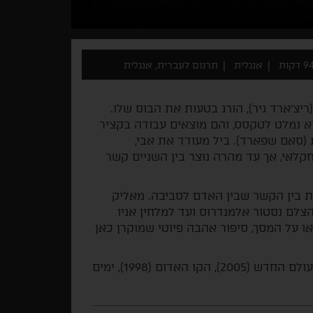
9 דקות
אנגלית
תרגום לעברית, אנגלית
שיקגו (ריצ'ארד גיר), הורג בטעות את הבוס שלו.
א נמלט לטקסס, והם מוצאים עבודה בקציר
סאם שפארד). ביל מעודד את אבי,
קלאי, אך עד מהרה נוצר בין השניים קשר
ת בין הקשר שבין האדם לסביבה. מאליק
הצלם נסטור אלמנדרוס ועד למלחין אניו
ו על המסך, סיפור אהבה פיוטי שמוקרן כאן
פילמוגרפיה: חיים נסתרים (2019), עץ החיים (2011), העולם החדש (2005), הקו האדום (1998), ימים