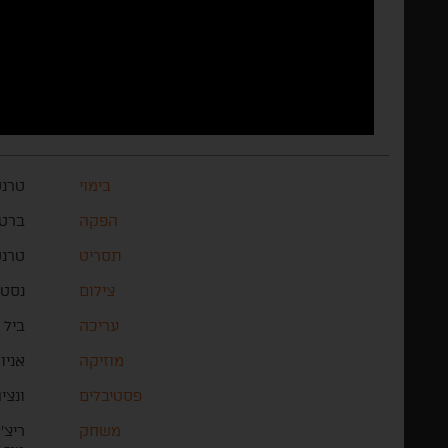
בימוי
טרנס
הפקה
ברט 
תסריט
טרנס
צילום
נסטו
עריכה
ביל 
מוזיקה
אניו
פסטיבלים
ונצי
משחק
ריצ'