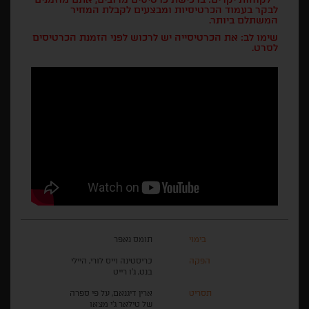
לבקר בעמוד הכרטיסיות ומבצעים לקבלת המחיר
המשתלם ביותר.
שימו לב: את הכרטיסייה יש לרכוש לפני הזמנת הכרטיסים
לסרט.
בימוי
תומס נאפר
הפקה
כריסטינה וייס לורי, היילי
בנט, ג'ו רייט
תסריט
ארין דיגנאם, על פי ספרה
של טילאר ג'י מצאו