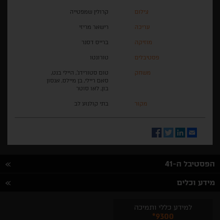
צילום
קרולין שמפטייה
עריכה
רישאר מריזי
מוזיקה
ברייס דסנר
פסטיבלים
טורונטו
משחק
טום סטורידג', היילי בנט,
סאם ריילי, בן מיילס, אנסון
בון, לאו סוטר
מקור
בתי קולנוע לב
Facebook
Twitter
LinkedIn
Email
הפסטיבל ה-41
מידע וכלים
למידע כללי ותמיכה
*9300