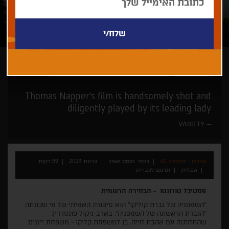
תומס נאפר
חם מהתנור -היישר מפסטיבלי ונציה וטורונטו
Thomas Napper's film is handsomely shot and
diligently played by its leading lady
VARIETY
ארכיון - פסטיבל 40
בימוי: תומס נאפר
צרפת 2023
89 דקות
אנגלית
תרגום לעברית
פסטיבל טורונטו - הבחירה הרשמית
"השמפניה של גברת קוליקו" הוא סיפורה האמיתי של מי שכונתה
"הגברת הראשונה של השמפניה", בארב-ניקול פונסדרין,
שהתחתנה עם אהבת חייה, בן למשפחת קליקו - משפחת ייננים