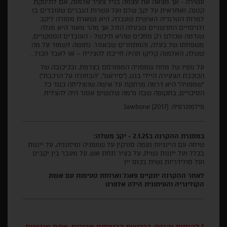
עשירה - אך מצאה את עצמה בגיל צעיר אלמנה, אם לתינוקת
קטנה, ואחראית על יקב שלם ועל עשרות הגברים שעובדים בו.
למרות הטרגדיה האישית שעברה, היא נשארת מסורה ליקב
ולניסויים החדשניים שבעלה החל, אך מהר מאוד היא מגלה
שנדמה שכולם רק מחכים שהיא תיכשל - העובדים הספקניים,
משפחתו של בעלה, והמתחרים שבאזור. נחושה לשמור על מה
ששלה, האלמנה קליקו תהיה חייבת להצליח – או לאבד הכול...
על נופיו של מחוז שמפניה המפורסם בצרפת, ובכיכובה של
הכוכבת הצעירה היילי בנט, ("סיראנו", "הבחורה על הרכבת")
"שמפניה" היא דרמה מרתקת על אישה שהצליחה כנגד כל
הסיכויים, בתקופה שבה נדמה שלנשים אסור היה להצליח.
פילמוגרפיה: Jawbone (2017)
במסגרת ההקרנה ב2.1.25 - יקב משלה:
שיחה עם היינניות נעמה סורקין על שמפניה ומיזוגניה, על ייננות
בכלל ועל ייננות נשית, על בציר תחת אש, על מעבר בין יקבים
ועל סולידריות נשית בכוס יין
לאחר ההקרנה יתקיים פאנל וארוחת טעימות עם אשת
הקולינריה והעיתונית הילה אלפרט
* לקוחות יקרים: ברכישת כרטיסים מרובים, אתם מוזמנים