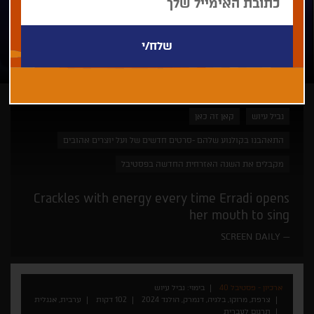
נביל עיוש
קאן זה כאן
התאהבנו בקולנוע שלהם -סרטים חדשים של ועל יוצרים אהובים
מקבלים את השנה האזרחית החדשה בפסטיבל
Crackles with energy every time Erradi opens
her mouth to sing
SCREEN DAILY
ארכיון - פסטיבל 40
בימוי: נביל עיוש
צרפת, מרוקו, בלגיה, דנמרק, הולנד 2024
102 דקות
ערבית, אנגלית
תרגום לעברית