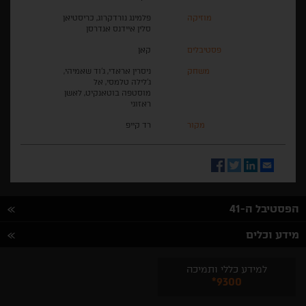
מוזיקה
פלמינג נורדקרוג, כריסטיאן
סלין איידנס אנדרסן
פסטיבלים
קאן
משחק
ניסרין אראדי, ג'וד שאמיהי,
ג'לילה טלמסי, אל
מוסטפה בוטאנקיט, לאשן
ראזוגי
מקור
רד קייפ
Facebook
Twitter
LinkedIn
Email
הפסטיבל ה-41
מידע וכלים
למידע כללי ותמיכה
*9300