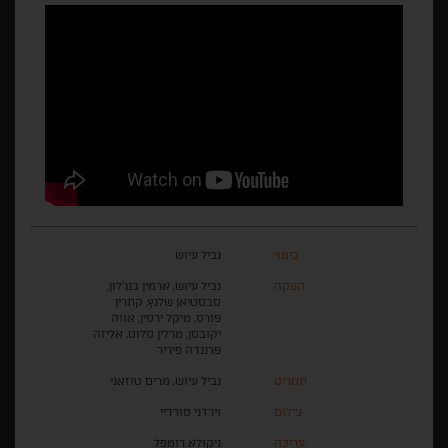
בימוי
נביל עיוש
הפקה
נביל עיוש, ארמין בנג'לון,
סבסטיאן שלנץ, קתרין
פורס, מיקל ירסין, אווה
יקובסן, מרלין סלוט, אליזה
פרננדה פיריר
תסריט
נביל עיוש, מרים טוזאני
צילום
וירז'ני סורדיי
עריכה
ניקולא רומפל