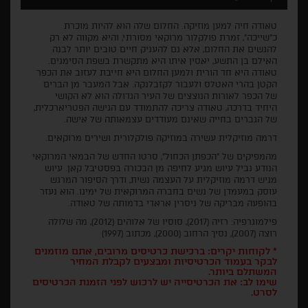
טאודה חיה למען מוזיקה. החלום שלה הוא להיות מוכרת
כ"שייכה", זמרת פולקלור מרוקאי מסורתי, והיא מקווה לא רק
להגשים את החלום, אלא גם להעניק חיים טובים יותר לבנה
האילם בן התשע, יאסין איתו היא מתקשרת בשפת הסימנים.
טאודה היא חד הורית ולמען החלום היא חייבת לעזוב את הכפר
הקטן בהרי האטלס ולעבור לקזבלנקה. אבל המעבר מן הברים
של הכפר לאורות הנוצצים של העיר הגדולה הוא לא הקושי
היחיד בדרכה, טאודה צריכה להתמודד עם הגישה הפטריארכלית,
של הגברים בחייה שאינם מעודדים עצמאותה של אישה.
דרמה מוזיקלית עשירה במוזיקה פולקלורית ושירים מרוקאים.
מהמפיקים של "הכפתן הכחול", סרטו החדש של הבמאי המרוקאי
הנודע נביל עיוש מגיע לחיפה מן הבכורה בפסטיבל קאן. עיוש
מגיש דרמה מוזיקלית על העצמה נשית, ודרך הסיפור המרגש
עוסק במעמדן של נשים בחברה המרוקאית של ימינו. הוא נעזר
בהופעה מבריקה של ניסרין אראדי בדמותה של טאודה.
פילמוגרפיה: רזיה (2017), סוסיו של אלוהים (2012), מה שלולה
רוצה (2007), נסיך הרחוב (2000), מכתוב (1997)
* לקוחות יקרים: ברכישת כרטיסים מרובים, אתם מוזמנים
לבקר בעמוד הכרטיסיות ומבצעים לקבלת המחיר
המשתלם ביותר.
שימו לב: את הכרטיסייה יש לרכוש לפני הזמנת הכרטיסים
לסרט.