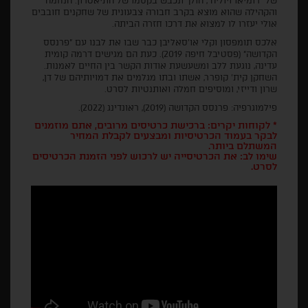
של "רומיאו ויוליה", הולך ונכבש בקסמו של התיאטרון. הנחמה
והקהילה שהוא מוצא בקרב חבורה צבעונית של שחקנים חובבים
אולי יעזרו לו למצוא את דרכו חזרה הביתה.
אלכס תומפסון וקלי או'סאליבן כבר שבו את לבנו עם "פרנסס
הקדושה" (פסטיבל חיפה 2019). כעת הם מגישים דרמה קומית
עדינה, נוגעת ללב ומשעשעת אודות הקשר בין החיים לאמנות.
השחקן קית' קופרר, אשתו ובתו מגלמים את דמויותיהם של דן,
שרון ודייזי, ומוסיפים חמלה ואותנטיות לסרט.
פילמוגרפיה: פרנסס הקדושה (2019), ראונדינג (2022).
* לקוחות יקרים: ברכישת כרטיסים מרובים, אתם מוזמנים
לבקר בעמוד הכרטיסיות ומבצעים לקבלת המחיר
המשתלם ביותר.
שימו לב: את הכרטיסייה יש לרכוש לפני הזמנת הכרטיסים
לסרט.