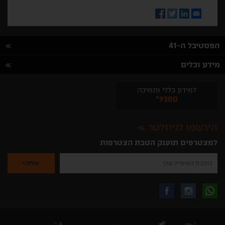
Facebook
Twitter
LinkedIn
Email
הפסטיבל ה-41
מידע וכלים
למידע כללי ותמיכה
*9300
הירשמו לניוזלטר
למצטרפים תוענק הטבת הצטרפות
נא
להזין
את
כתובת
האימייל
לקבלת
עקבו
עקבו
שלך
להרשמה
לקבלת
עידכונים
אחרינו
אחרינו
ניוזלטרים
מהאתר
בווצאפ
באינסטגרם
בפייסבוק