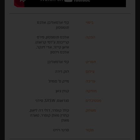
בימוי
קלי או'סאליבן, אלכס
תומפסון
הפקה
אלכס תומפסון, פירס
קרייבנס, צ'לסי קראנט,
איאן קייזר, אדי לינקר,
אלכס וילסון
תסריט
קלי או'סאליבן
צילום
לוק דירה
עריכה
מייק ס' סמית'
מוזיקה
קווין צאן
פסטיבלים
סנדאנס, SXSW, סידני
משחק
קית' קופרר, דולי דה ליאון,
קתרין מאלן קופרר, טארה
מאלן
מקור
סרטי ויזיט