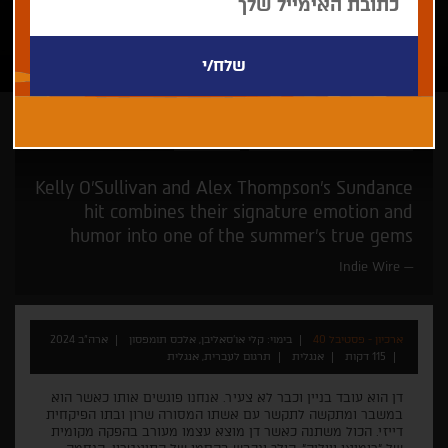
קלי או'סאליבן, אלכס תומפסון
רק בחיפה
Kelly O'Sullivan and Alex Thompson's Sundance
hit combines their signature emotion and
humor into one of the summer's true gems
Indie Wire
ארכיון - פסטיבל 40
בימוי: קלי או'סאליבן, אלכס תומפסון
ארה"ב 2024
115 דקות
אנגלית
תרגום לעברית, אנגלית
דן הוא עובד בניין וכבר לא צעיר. אנחנו פוגשים אותו כאשר הוא
במשבר ומתקשה לתקשר עם אשתו המסורה שרון ובתו הפיקחית
דייזי. הכול משתנה כאשר דן מוצא עצמו מעורב בהפקה מקומית