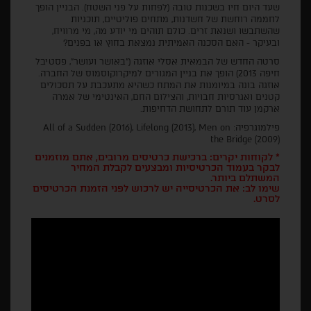
שעד היום חיו בשכנות טובה (לפחות על פני השטח). הבניין הופך
לחממה רוחשת של חשדנות, מתחים פוליטיים, תוכניות
שהשתבשו ושנאת זרים. כולם תוהים מי יודע מה, מי מרוויח,
ובעיקר - האם הסכנה האמיתית נמצאת בחוץ או בפנים?
סרטה החדש של הבמאית אסלי אוזגה ("באושר ועושר", פסטיבל
חיפה 2013) הופך את בניין המגורים למיקרוקוסמוס של החברה.
אוזגה בונה במיומנות את המתח כשהיא מתעכבת על תסכולים
קטנים ואגרסיות חבויות, והצילום החם, האינטימי של אמרה
ארקמן עוד תורם לתחושת הדחיפות.
פילמוגרפיה: All of a Sudden (2016), Lifelong (2013), Men on
the Bridge (2009)
* לקוחות יקרים: ברכישת כרטיסים מרובים, אתם מוזמנים
לבקר בעמוד הכרטיסיות ומבצעים לקבלת המחיר
המשתלם ביותר.
שימו לב: את הכרטיסייה יש לרכוש לפני הזמנת הכרטיסים
לסרט.