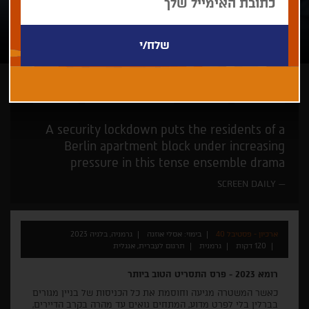
אסלי אוזגה
זוכי פרסים
קולנוע חדש של יוצרות
רק בחיפה
A security lockdown puts the residents of a
Berlin apartment block under increasing
pressure in this tense ensemble drama
SCREEN DAILY
ארכיון - פסטיבל 40
בימוי: אסלי אוזגה
גרמניה, בלגיה 2023
120 דקות
גרמנית
תרגום לעברית, אנגלית
רומא 2023 - פרס התסריט הטוב ביותר
כאשר המשטרה מגיעה וחוסמת את כל הכניסות של בניין מגורים
בברלין בלי לפרט מדוע, המתחים גואים עד מהרה בקרב הדיירים,