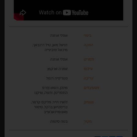
בימוי
אסלי אוזגה
הפקה
דניאל מאן, טיל דרנבאך,
מיכאל סובינייה
תסריט
אסלי אוזגה
צילום
אמרה ארקמן
עריכה
פטריסיה רומל
פסטיבלים
מינכן, רומא (פרס
התסריט), ורשה, שיקגו
משחק
לואיז הייר, פליקס קרמר,
כריסטיאן ברקל, טימור
מאגומדגאג'אייב
מקור
בטה סינמה