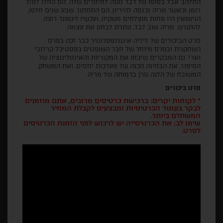
התלהב אבל בסופו של דבר נענה לחיזורים שלה. הם החלו לנהל
רומן וכאשר מריה נכנסה להיריון, הם התחתנו. שבע שנים חלפו,
הנישואין היו פחות מוצלחים משקיוו, ועכשיו זיגמונד רוצה
להתגרש. מריה שוב לבד, נותרת לבחון את עצמה.
סרט הביכורים של ליליה אינגולפסדוטיר כבר זכה בפרס
השחקנית ובפרס מיוחד של חבר השופטים בפסטיבל קרלובי
וארי. גם המבקרים שיבחו את המקוריות והאינטליגנציה של
הסיפור, את הבחינה הכנה של מערכות יחסים, ואת המשחק
המשובח של הלגה גורן בדמותה של מריה.
סרט ביכורים
* לקוחות יקרים: ברכישת כרטיסים מרובים, אתם מוזמנים
לבקר בעמוד הכרטיסיות ומבצעים לקבלת המחיר
המשתלם ביותר.
שימו לב: את הכרטיסייה יש לרכוש לפני הזמנת הכרטיסים
לסרט.