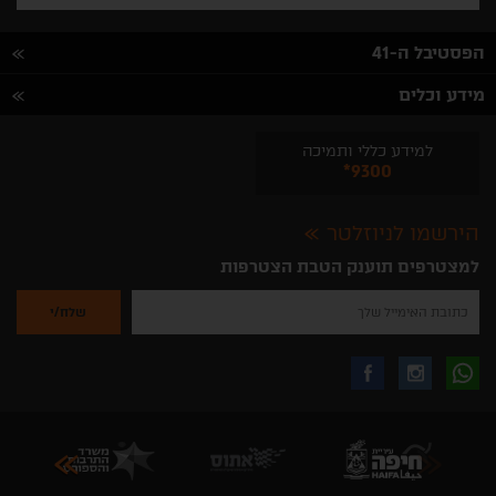
הפסטיבל ה-41
מידע וכלים
למידע כללי ותמיכה
*9300
הירשמו לניוזלטר
למצטרפים תוענק הטבת הצטרפות
נא
להזין
את
כתובת
האימייל
לקבלת
עקבו
עקבו
שלך
להרשמה
לקבלת
עידכונים
אחרינו
אחרינו
ניוזלטרים
מהאתר
בווצאפ
באינסטגרם
בפייסבוק