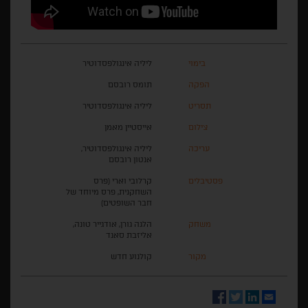
בימוי
ליליה אינגולפסדוטיר
הפקה
תומס רובסם
תסריט
ליליה אינגולפסדוטיר
צילום
אייסטיין מאמן
עריכה
ליליה אינגולפסדוטיר,
אנטון רובסם
פסטיבלים
קרלובי וארי (פרס
השחקנית, פרס מיוחד של
חבר השופטים)
משחק
הלגה גורן, אודגייר טונה,
אליזבת סאנד
מקור
קולנוע חדש
Facebook
Twitter
LinkedIn
Email