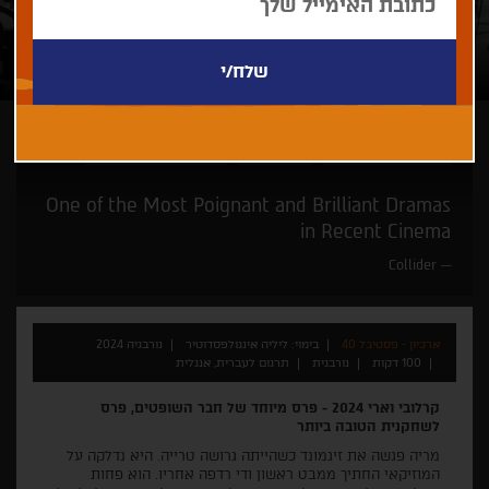
ליליה אינגולפסדוטיר
זוכי פרסים
קולנוע חדש של יוצרות
One of the Most Poignant and Brilliant Dramas
in Recent Cinema
Collider
ארכיון - פסטיבל 40
בימוי: ליליה אינגולפסדוטיר
נורבגיה 2024
100 דקות
נורבגית
תרגום לעברית, אנגלית
קרלובי וארי 2024 - פרס מיוחד של חבר השופטים, פרס
לשחקנית הטובה ביותר
מריה פגשה את זיגמונד כשהייתה גרושה טרייה. היא נדלקה על
המוזיקאי החתיך ממבט ראשון ודי רדפה אחריו. הוא פחות