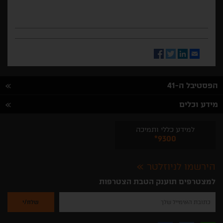
Facebook
Twitter
LinkedIn
Email
הפסטיבל ה-41
מידע וכלים
למידע כללי ותמיכה
*9300
הירשמו לניוזלטר
למצטרפים תוענק הטבת הצטרפות
נא
להזין
את
כתובת
האימייל