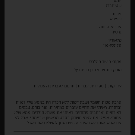
יותם
שטיינברג
נירית
שפיר
אדריאנה ווגה
גרסיה
קלאודיו
אלונסו-מוי
מקור: פישר פיצ׳רס
הופק בתמיכת: קרן רבינוביץ׳
19 דקות | ספרדית, עברית | תרגום לעברית ולאנגלית
ארבע מכות חשמל ושבע דקות ללא הכרה היו במסע שלי למוות
ובחזרה. ראיתי את החיים עוברים במהירות. אור בוהק, צבעים
לא רוויים ומרחבים פתוחים. ראיתי את אשתי, הילדים, אמא שלי,
אחותי, אפילו את עצמי משחק בסרט הראשון שביימתי. אבל לא
את אבא. אותו לא ראיתי. עכשיו הזמן להשלים את פאזל.