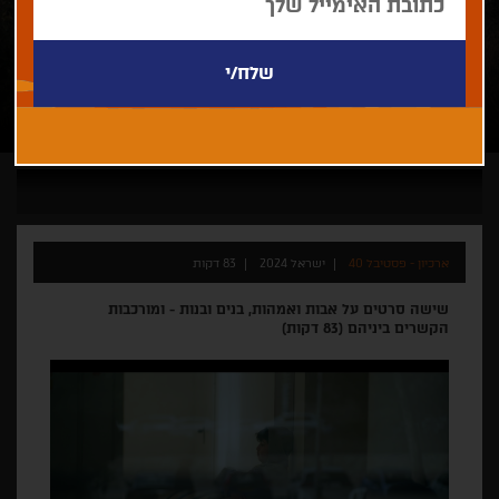
ארכיון - פסטיבל 40
ישראל 2024
83 דקות
שישה סרטים על אבות ואמהות, בנים ובנות - ומורכבות
הקשרים ביניהם (83 דקות)