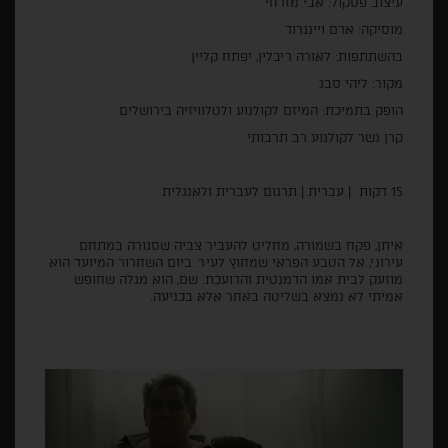
עיצוב פסקול: אבי מזרחי
מוסיקה: אדם ויינגרוד
בהשתתפות: לאורה ריבלין, יפתח קליין
מקור: ליהי סבג
הופק בתמיכת: המיזם לקולנוע ולטלוויזיה בירושלים
קרן גשר לקולנוע רב תרבותי
15 דקות | עברית | תרגום לעברית ולאנגלית
איתן, פקח בשמורה, מחליט להעביר צביה שסגורה במתחם
עירוני, אל הטבע הפראי שמחוץ לעיר. ביום השחרור המיועד הוא
מוזעק לבית אמו הדמנטית והדועכת. שם, הוא מגלה שחופש
אמיתי לא נמצא בשליטה באחר אלא בכניעה.