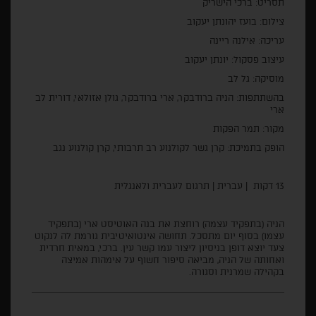
תסריט: ברכי הישריק
צילום: בועז יהונתן יעקוב
עריכה: אילנה ריינה
עיצוב פסקול: יונתן יעקוב
מוסיקה: גל לב
בהשתתפות: הניה ברודבקר, ארי ברודבקר, גולן אזולאי, דורית לב
ארי
מקור: תמר הפקות
הופק בתמיכת: קרן גשר לקולנוע רב תרבותי, קרן קולנוע נגב
13 דקות | עברית | תרגום לעברית ולאנגלית
הניה (בתפקיד עצמה) רוחצת את בנה האוטיסט ארי (בתפקיד
עצמו) בסוף יום מתסכל. תחושה אינטואיטיבית גורמת לה לנקוט
צעד יוצא דופן בניסיון ליצור עמו קשר עין. ברכי, במאית חרדית
ואחותה של הניה, מביאה סיפור חשוף על אימהות אמיצה
בקהילה שמרנית וסגורה.