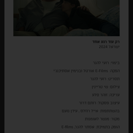
רק עוד רגע אחד
ישראל 2024
בימוי: רועי להנר
הפקה: E-Films אורטל ובנימין אסתיכנג'י
תסריט: רועי להנר
צילום: שי טריינין
עריכה: זוהר סלע
עיצוב פסקול: רותם דרור
בהשתתפות: אייל רוזלס , עידן נועם
מקור: מנשר לאומנות
הופק בתמיכת: אסתר להנר, E-films