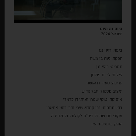
היום זה היום
ישראל 2024
בימוי: רועי נגן
הפקה: נעה בן משה
תסריט: רועי נגן
צילום: לי-ים פולמן
עריכה: סעיד דראושה
עיצוב פסקול: יובל קדוש
מוסיקה: טוקי שטרן ואיתי דן כרמלי
בהשתתפות: נבו קמחי, שירי נדב, רועי אחאבן
מקור: סם שפיגל ביה"ס לקולנוע ולטלוויזיה
הופק בתמיכת: אין