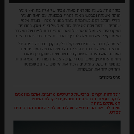
בוקר אחד, בשעה מוקדמת מאוד, אביה של אלה בת ה-9 מעיר
אותה משנתה ומבקש ממנה לארוז. במכונית, עם האח הצעיר
צ'רלי והכלב רקס, כשהמתח עומד באוויר, אלה - בוגרת מכפי
שנותיה - יודעת שזה לא יהיה עוד טיול של כייף. ואכן, במכונית
המקרטעת, אל מול הכאב של האב והנופים החולפים של המערב
האמריקאי, היא מתחילה להבין שהדברים אינם כפי שהם נראים.
"אומהה", סרט הביכורים של קול ובלי, הוקרן בבכורה בפסטיבל
סנדאנס השנה וכבר היכה גלים. הלב של הדרמה המשפחתית
העדינה הוא תצוגת המשחק הכובשת של השחקן ג'ון מגארו
("חיים אחרים"), שמשרטט דיוקן של אבהות מודרנית, ממלא אותו
באנושיות שקטה, ומיטיב ללכוד את הייאוש של אב שמנסה
להחזיק יחד את המשפחה.
סרט ביכורים
* לקוחות יקרים: ברכישת כרטיסים מרובים, אתם מוזמנים
לבקר בעמוד הכרטיסיות ומבצעים לקבלת המחיר
המשתלם ביותר.
שימו לב: את הכרטיסייה יש לרכוש לפני הזמנת הכרטיסים
לסרט.