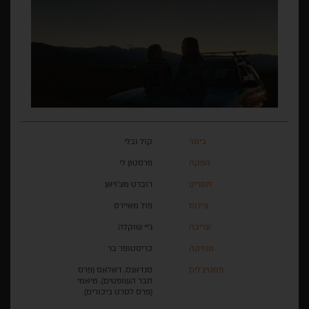
בימוי
קול ובלי
הפקה
פרסטון לי
תסריט
רוברט מצ'ויאן
צילום
פול מאיירס
עריכה
ג'יי שוקלה
מוזיקה
כריסטופר בר
פסטיבלים
סנדאנס, דאלאס (פרס
חבר השופטים), מיאמי
(פרס לסרט ביכורים)