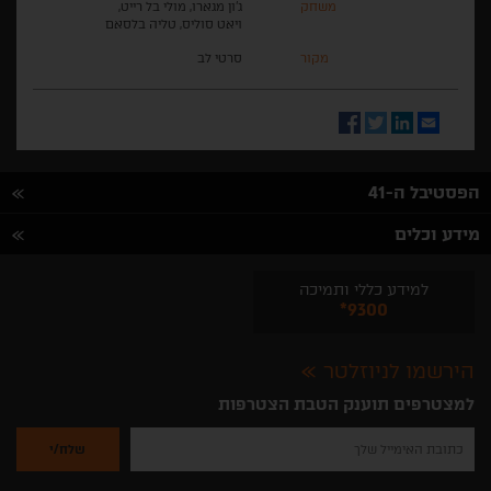
משחק
ג'ון מגארו, מולי בל רייט,
ויאט סוליס, טליה בלסאם
מקור
סרטי לב
Facebook
Twitter
LinkedIn
Email
הפסטיבל ה-41
מידע וכלים
למידע כללי ותמיכה
*9300
הירשמו לניוזלטר
למצטרפים תוענק הטבת הצטרפות
נא
להזין
את
כתובת