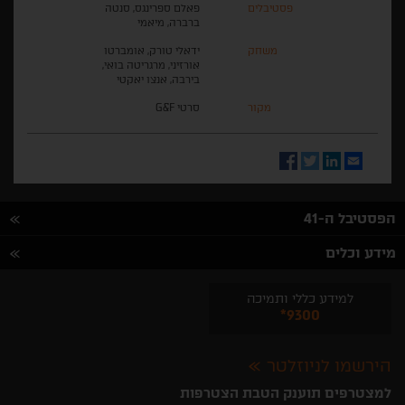
פסטיבלים
פאלם ספרינגס, סנטה
ברברה, מיאמי
משחק
ידאלי טורק, אומברטו
אורזיני, מרגריטה בואי,
בירבה, אנצו יאקטי
מקור
סרטי G&F
Facebook
Twitter
LinkedIn
Email
הפסטיבל ה-41
מידע וכלים
למידע כללי ותמיכה
*9300
הירשמו לניוזלטר
למצטרפים תוענק הטבת הצטרפות