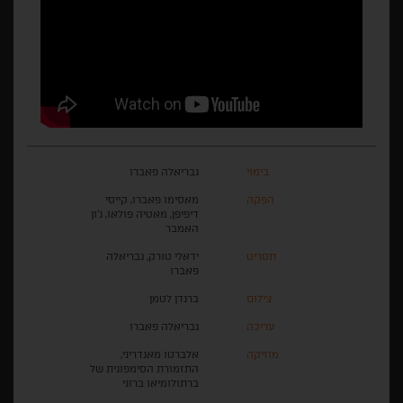
בימוי
גבריאלה פאברו
הפקה
מאסימו פאברו, קייסי
דיפיפן, מאטיה פולאו, ג'ון
האמבר
תסריט
ידאלי טורק, גבריאלה
פאברו
צילום
ברנדן לטמן
עריכה
גבריאלה פאברו
מוזיקה
אלברטו מאנדריני,
התזמורת הסימפונית של
ברתולומיאו ברוני