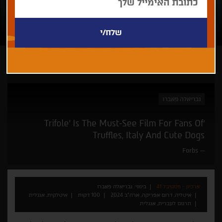
ארכיון - פסטיבל 41
גבריאלה פאברו
‘Trifole’ Is The Must-See Film For Fans Of
Truffles, Italy And Cute Dogs
Forbs
ארכיון - פסטיבל 41
בימוי: גבריאלה פאברו
איטליה, דרום אפריקה, ארה"ב 2024
100 דקות
איטלקית, אנגלית
תרגום לעברית, אנגלית