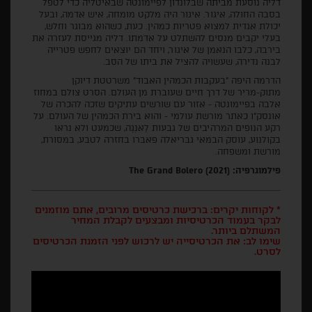
דליה נוסעת מביתה שבלונדון לפיימונטה שבאיטליה כדי לטפל
בסבה החולה, איגור. איגור היה מלקט מומחה, איש אדמה, ובעל
יכולת אגדית למצוא פטריות כמהין. כעת, כשהוא מבוגר וחלש,
בעלי יקבים מנסים להשתלט על אדמתו. דליה מגייסת לעזרה את
בירבה, כלבו הנאמן של איגור, ויחד הם יוצאים לחפש פטרייה
לבנה נדירה, שעשויה להציל את ביתו של הסב.
הדרמה היפה "בעקבות הכמהין האבוד" משרטטת דיוקן
מתוק-מריר של דרך חיים שעוברת מן העולם. הסרט צולם במחוז
אלבה בפיימונטה - אזור עם שורשים עתיקים שזכה להכרה של
אונסק"ו כאתר מורשת עולמי - והוא בירת הכמהין של העולם. על
רקע הנופים המרהיבים של גבעות לַאנְגֶה, שכמעט ולא נראו
בקולנוע, עוסק הבמאי גבריאלה פאברו בחזרה לטבע, במסורת,
מורשת ומשפחה.
פילמוגרפיה: The Grand Bolero (2021)
* לקוחות יקרים: ברכישת כרטיסים מרובים, אתם מוזמנים
לבקר בעמוד הכרטיסיות ומבצעים לקבלת המחיר
המשתלם ביותר.
שימו לב: את הכרטיסייה יש לרכוש לפני הזמנת הכרטיסים
לסרט.