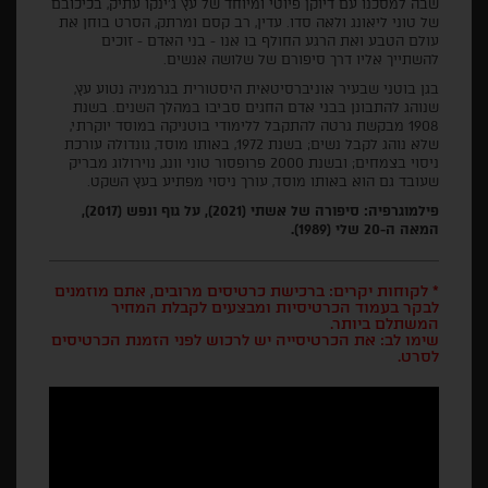
שבה למסכנו עם דיוקן פיוטי ומיוחד של עץ ג'ינקו עתיק, בכיכובם
של טוני ליאונג ולאה סדו. עדין, רב קסם ומרתק, הסרט בוחן את
עולם הטבע ואת הרגע החולף בו אנו - בני האדם - זוכים
להשתייך אליו דרך סיפורם של שלושה אנשים.
בגן בוטני שבעיר אוניברסיטאית היסטורית בגרמניה נטוע עץ,
שנוהג להתבונן בבני אדם החגים סביבו במהלך השנים. בשנת
1908 מבקשת גרטה להתקבל ללימודי בוטניקה במוסד יוקרתי,
שלא נוהג לקבל נשים; בשנת 1972, באותו מוסד, גונדולה עורכת
ניסוי בצמחים; ובשנת 2000 פרופסור טוני וונג, נוירולוג מבריק
שעובד גם הוא באותו מוסד, עורך ניסוי מפתיע בעץ השקט.
פילמוגרפיה: סיפורה של אשתי (2021), על גוף ונפש (2017),
המאה ה-20 שלי (1989).
* לקוחות יקרים: ברכישת כרטיסים מרובים, אתם מוזמנים
לבקר בעמוד הכרטיסיות ומבצעים לקבלת המחיר
המשתלם ביותר.
שימו לב: את הכרטיסייה יש לרכוש לפני הזמנת הכרטיסים
לסרט.