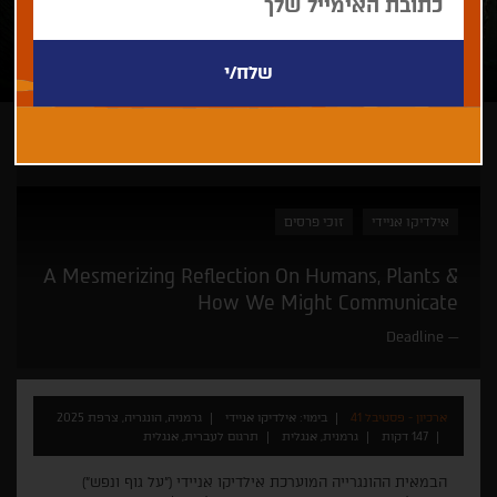
ארכיון - פסטיבל 41
אילדיקו אניידי
זוכי פרסים
A Mesmerizing Reflection On Humans, Plants &
How We Might Communicate
Deadline
ארכיון - פסטיבל 41
בימוי: אילדיקו אניידי
גרמניה, הונגריה, צרפת 2025
147 דקות
גרמנית, אנגלית
תרגום לעברית, אנגלית
הבמאית ההונגרייה המוערכת אילדיקו אניידי ("על גוף ונפש")