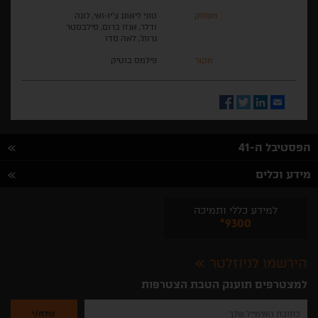
משחק
טוני ליאונג צ'יו-ואי, לונה
ודלר, אנזו ברום, סילבסטר
גרות', לאה סדו
מקור
פילמס בוטיק
Facebook
Twitter
LinkedIn
Email
הפסטיבל ה-41
מידע וכלים
למידע כללי ותמיכה
*9300
הירשמו לניוזלטר
למצטרפים תוענק הטבת הצטרפות
נא
להזין