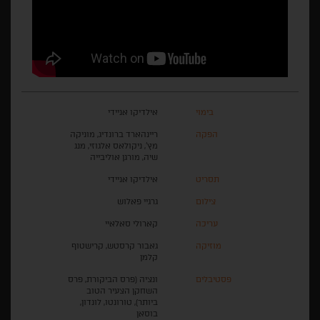
בימוי
אילדיקו אניידי
הפקה
ריינהארד ברונדיג, מוניקה
מץ', ניקולאס אלגוזי, מנג
שיה, מורגן אוליבייה
תסריט
אילדיקו אניידי
צילום
גרגיי פאלוש
עריכה
קארולי סאלאיי
מוזיקה
גאבור קרסטש, קרישטוף
קלמן
פסטיבלים
ונציה (פרס הביקורת, פרס
השחקן הצעיר הטוב
ביותר), טורונטו, לונדון,
בוסאן