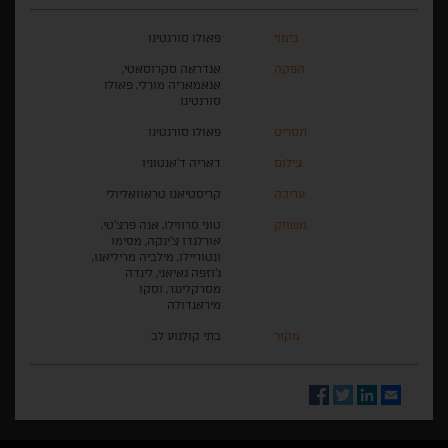
בימוי
פאולו סורנטינו
הפקה
אנדראה סקרוסאטי,
אנאמאריה מורלי, פאולו
סורנטינו
תסריט
פאולו סורנטינו
צילום
דאריה ד’אנטוניו
עריכה
קריסטיאנו טראוואליולי
משחק
טוני סרווילו, אנה פרצ’טי,
אורלנדו צ’ינקה, מסימו
ונטוריילו, מילביה מריליאנו,
ג’וזפה גאיאני, לינדה
מסרקלינגר, וסקו
מיראנדולה
מקור
בתי קולנוע לב
Facebook
Twitter
LinkedIn
Email