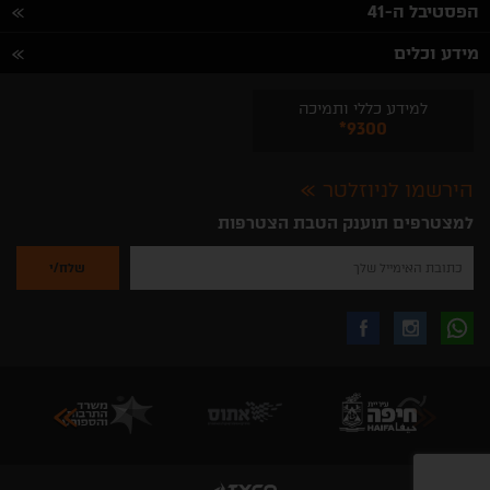
הפסטיבל ה-41
מידע וכלים
למידע כללי ותמיכה
*9300
הירשמו לניוזלטר
למצטרפים תוענק הטבת הצטרפות
נא
להזין
את
כתובת
האימייל
לקבלת
עקבו
עקבו
שלך
להרשמה
לקבלת
עידכונים
אחרינו
אחרינו
ניוזלטרים
מהאתר
בווצאפ
באינסטגרם
בפייסבוק