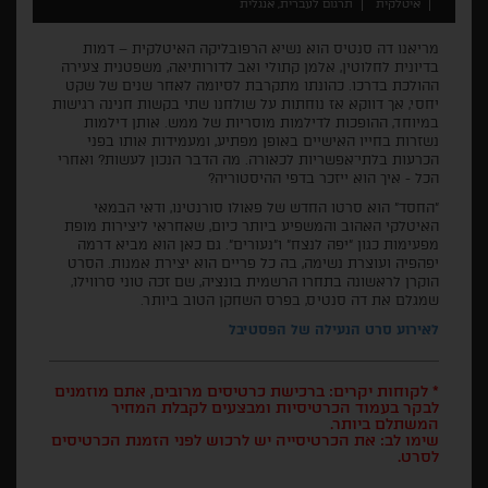
איטלקית
תרגום לעברית, אנגלית
מריאנו דה סנטיס הוא נשיא הרפובליקה האיטלקית – דמות
בדיונית לחלוטין, אלמן קתולי ואב לדורותיאה, משפטנית צעירה
ההולכת בדרכו. כהונתו מתקרבת לסיומה לאחר שנים של שקט
יחסי, אך דווקא אז נוחתות על שולחנו שתי בקשות חנינה רגישות
במיוחד, ההופכות לדילמות מוסריות של ממש. אותן דילמות
נשזרות בחייו האישיים באופן מפתיע, ומעמידות אותו בפני
הכרעות בלתי־אפשריות לכאורה. מה הדבר הנכון לעשות? ואחרי
הכל - איך הוא ייזכר בדפי ההיסטוריה?
"החסד" הוא סרטו החדש של פאולו סורנטינו, ודאי הבמאי
האיטלקי האהוב והמשפיע ביותר כיום, שאחראי ליצירות מופת
מפעימות כגון "יפה לנצח" ו"נעורים". גם כאן הוא מביא דרמה
יפהפיה ועוצרת נשימה, בה כל פריים הוא יצירת אמנות. הסרט
הוקרן לראשונה בתחרו הרשמית בונציה, שם זכה טוני סרווילו,
שמגלם את דה סנטיס, בפרס השחקן הטוב ביותר.
לאירוע סרט הנעילה של הפסטיבל
* לקוחות יקרים: ברכישת כרטיסים מרובים, אתם מוזמנים
לבקר בעמוד הכרטיסיות ומבצעים לקבלת המחיר
המשתלם ביותר.
שימו לב: את הכרטיסייה יש לרכוש לפני הזמנת הכרטיסים
לסרט.