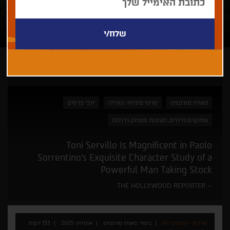
ארכיון - פסטיבל 41
פאולו סורנטינו
סרטי פתיחה ונעילה
זוכי פרסים
שחקנים גדולים, תצוגות משחק גדולות
Toni Servillo Is Magnificent in Paolo
Sorrentino’s Exquisite Character Study of a
Powerful Man Taking Stock
THE HOLLYWOOD REPORTER
ארכיון - פסטיבל 41
בימוי: פאולו סורנטינו
איטליה 2025
133 דקות