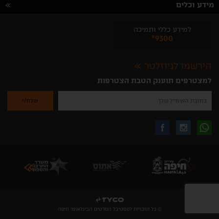
מידע וכלים
למידע כללי ותמיכה
*9300
הירשמו לניוזלטר
למצטרפים תוענק הטבת הצטרפות
נא
להזין
את
כתובת
האימייל
לקבלת
עקבו
עקבו
שלך
להרשמה
לקבלת
עידכונים
אחרינו
אחרינו
ניוזלטרים
מהאתר
בווצאפ
באינסטגרם
בפייסבוק
© כל הזכויות לפסטיבל הסרטים הבינלאומי חיפה