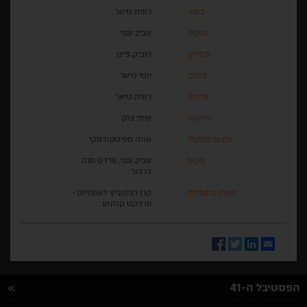
בימוי
רונית טיאר
הפקה
אביב עגני
תסריט
רוביק פייגן
צילום
יוסי טיאר
עריכה
רונית טיאר
מוזיקה
איתי צוק
עיצוב פסקול
אווה ספיטקובסקי
מקור
אביב עגני, פרדס חנה
כרכור
הופק בתמיכת
קרן רבינוביץ לאמנויות -
פרויקט קולנוע
Facebook
Twitter
LinkedIn
Email
הפסטיבל ה-41