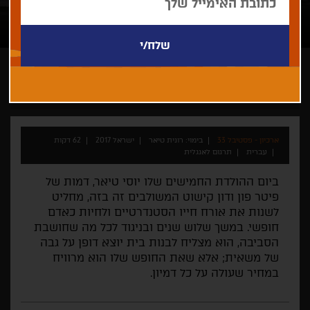
רונית טיאר
סרט ביכורים
התחרות לקולנוע ישראלי תיעודי
ארכיון - פסטיבל 33
בימוי: רונית טיאר
ישראל 2017
62 דקות
עברית
תרגום לאנגלית
ביום ההולדת החמישים שלו יוסי טיאר, דמות של
פיטר פון ודון קישוט המשולבים זה בזה, מחליט
לשנות את אורח חייו הסטנדרטיים ולחיות כאדם
חופשי. במשך שלוש שנים ובניגוד לכל מה שחושבת
הסביבה, הוא מצליח לבנות בית יוצא דופן על גבה
של משאית; אלא שאת החופש שלו הוא מרוויח
במחיר שעולה על כל דמיון.