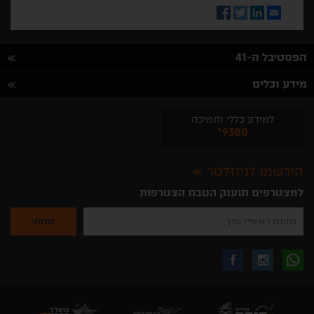
Facebook
Twitter
LinkedIn
Email
הפסטיבל ה-41
מידע וכלים
למידע כללי ותמיכה
*9300
הירשמו לניוזלטר
למצטרפים תוענק הטבת הצטרפות
נא
להזין
את
כתובת
האימייל
לקבלת
עקבו
עקבו
שלך
להרשמה
לקבלת
עידכונים
אחרינו
אחרינו
ניוזלטרים
מהאתר
בווצאפ
באינסטגרם
בפייסבוק