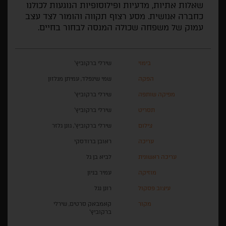
שאלות אתיות, מדעיות ופילוסופיות הנוגעות לכולנו
כחברה אנושית. מסע רצוף תקווה והומור לצד עצב
עמוק של משפחה שכולה המנסה לבחור בחיים.
בימוי
שירלי ברקוביץ'
הפקה
שמי שינפלד, עמיתן מנלזון
מפיקה שותפה
שירלי ברקוביץ'
תסריט
שירלי ברקוביץ'
צילום
שירלי ברקוביץ', גונן גלזר
עריכה
ראובן ברודסקי
עריכה ראשונית
לביא בן גל
מוזיקה
עמיר בניון
עיצוב פסקול
רונן נגל
מקור
קאמבאק סרטים, שירלי
ברקוביץ׳