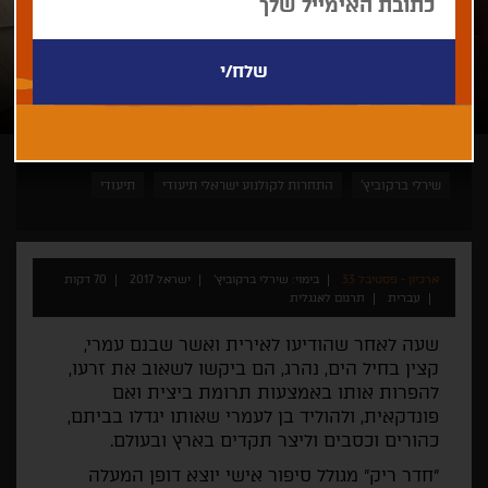
שירלי ברקוביץ'
התחרות לקולנוע ישראלי תיעודי
תיעודי
ארכיון - פסטיבל 33
בימוי: שירלי ברקוביץ'
ישראל 2017
70 דקות
עברית
תרגום לאנגלית
שעה לאחר שהודיעו לאירית ואשר שבנם עמרי,
קצין בחיל הים, נהרג, הם ביקשו לשאוב את זרעו,
להפרות אותו באמצעות תרומת ביצית ואם
פונדקאית, ולהוליד בן לעמרי שאותו יגדלו בביתם,
כהורים וכסבים וליצר תקדים בארץ ובעולם.
"חדר ריק" מגולל סיפור אישי יוצא דופן המעלה