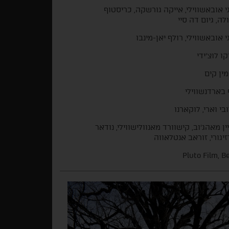
גי אובאשווילי, אייקה גורשקה, כריסטוף
לה, גיום דה סיי
גי אובאשווילי, רולף יאן-מינבו
קו לוצ'ידי
מין קים
 בארדנשווילי
בי וארי, לוקארנו
ין מאהג'וב, קישוורד מאנוולישווילי, נודאר
זיגורי, זוראב אנטלאווה
Pluto Film, Be