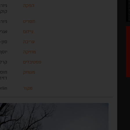
הפקה
גיור
קוקו
תסריט
גיור
צילום
אנרי
עריכה
סון-
מוזיקה
יוסף
פסטיבלים
קרלו
משחק
חוסי
דזיד
מקור
rlin