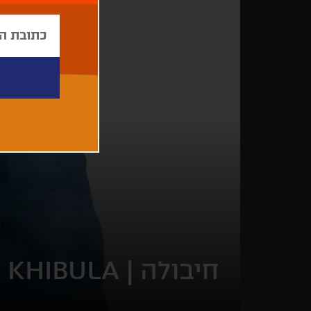
חיבולה |
KHIBULA