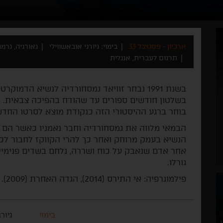
ארכיון - פסטיבל 33
בימוי: גיורגי אובאשווילי
גאורגיה, גרמניה
תרגום לעברית, אנגלית
בשנת 1991 נבחר זוויאד גמסחורדיה לנשיא הדמ
בשלטון חודשים ספורים עד שהודח בהפיכה צבאית. הבמ
בוחר ברגע ההיסטורי הזה כנקודת מוצא לסרטו החדש
הבמאי מלווה את גמסחורדיה וחבר נאמניו כאשר הם
הנשיא בעמק מרוחק ואחר כך להרי הקווקז לחבור לכוח
אחר אדם שנאבק על כוח ושררה, נלחם בשדים פנימיים
גורלו.
פילמוגרפיה: אי התירס (2014), הגדה האחרת (2009).
בימוי
גיור