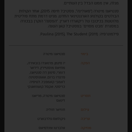
מגלה, אין ממש הבדל בין השתיים.
סנטיאגו מיטרה ("פאולינה", פסטיבל חיפה 2015), אחד הקולות
הבולטים בקולנוע הארגנטינאי החדש, מגיש דרמת מתח פוליטית
מלוטשת בכיכובו של ריקארדו דארין. "הפסגה" הוקרן בבכורה
במסגרת 'מבט מסוים' בפסטיבל קאן השנה.
פילמוגרפיה: (Paulina (2015), The Student (2011.
בימוי
סנטיאגו מיטרה
הפקה
יו סיגמן, פרנאנדו בובאירה,
מתיאס מוסטיירין, דידאר
דומרי, סימון דה סנטיאגו,
פרננדו ברום, אאוגוסטינה
ז'אמבי קאמפבל, לטיסיה
כריסטי, אקסל קושוואצקי
תסריט
סנטיאגו מיטרה, מריאנו
ז'ינאס
צילום
חוויאר חוליה
עריכה
ניקולאס גולדבארט
מוזיקה
אלברטו איגלסיאס