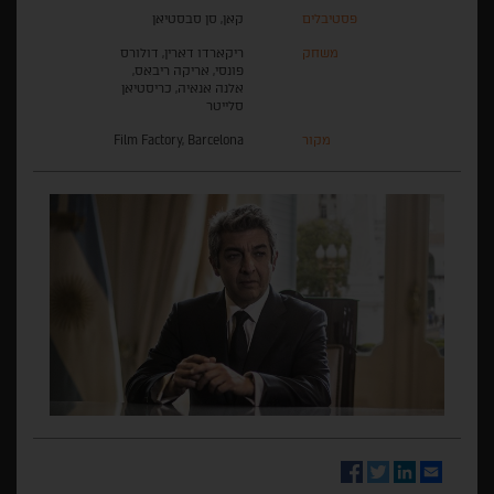
פסטיבלים
קאן, סן סבסטיאן
משחק
ריקארדו דארין, דולורס
פונסי, אריקה ריבאס,
אלנה אנאיה, כריסטיאן
סלייטר
מקור
Film Factory, Barcelona
Facebook
Twitter
LinkedIn
Email