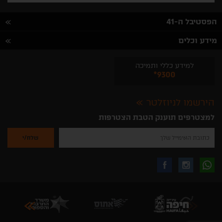
הפסטיבל ה-41
מידע וכלים
למידע כללי ותמיכה
*9300
הירשמו לניוזלטר
למצטרפים תוענק הטבת הצטרפות
נא
להזין
את
כתובת
האימייל
לקבלת
עקבו
עקבו
שלך
להרשמה
לקבלת
עידכונים
אחרינו
אחרינו
ניוזלטרים
מהאתר
בווצאפ
באינסטגרם
בפייסבוק