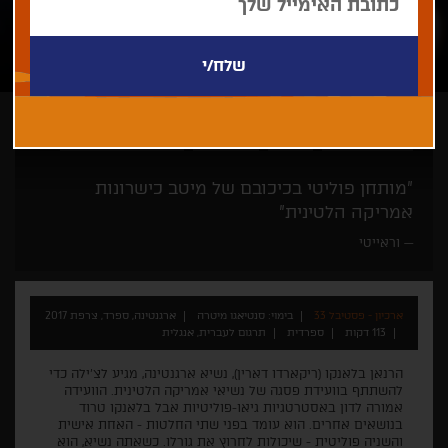
סנטיאגו מיטרה
דרמה
רק בחיפה
קולנוע דרום אמריקאי
"מותחן פוליטי בכיכובם של מיטב כישרונות
אמריקה הלטינית"
וראייטי
ארכיון - פסטיבל 33
בימוי: סנטיאגו מיטרה
ארגנטינה, ספרד, צרפת 2017
113 דקות
ספרדית
תרגום לעברית, אנגלית
הרנאן בלאנקו (ריקארדו דארין), נשיא ארגנטינה, מגיע לצ'ילה כדי
להשתתף בוועידת פסגה של נשיאי אמריקה הלטינית. הוועידה
אמורה לדון באסטרטגיות גיאו-פוליטיות אבל בלאנקו טרוד
בנושאים אחרים. הוא עומד בפני שתי החלטות - האחת אישית
והשניה פוליטית - שיכולות לחרוץ את גורלו. כשאתה נשיא, הוא