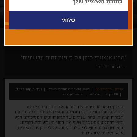
אנאהיטה גהאזביניזאדה
סרט ביכורים
דרמה
התבגרות
"מבט אומנותי בוחן של סוגיות זהות עכשוויות"
הוליווד ריפורטר
ארכיון - פסטיבל 33
בימוי: אנאהיטה גהאזביניזאדה
ארה"ב, קטאר 2017
80 דקות
אנגלית
תרגום לעברית
ג'יי, בן/בת 14, מעדיפים את שם התואר "הם". הם גרים עם
הוריהם בפרבר של שיקגו ונוטלים חוסמי הורמונים כדי לעכב את
הבגרות המינית. אחרי שנתיים של תרופות וטיפול פסיכולוגי הגיע
הזמן להחליט אם לעבור שינוי מין. בסוף השבוע הזה, הקריטי,
בזמן שההורים מחוץ לבית, לורן, אחות של ג'יי, ובן זוגה האיראני
עראז מגיעים לטפל בהם.