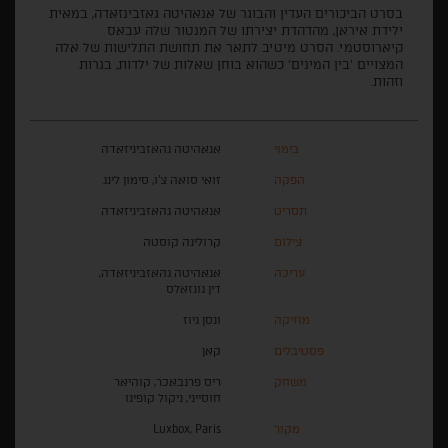
בסרט הביכורים העדין והבוגר של אנאהיטה גאזבינזאדה, במאית
ילידת איראן, מהדהדת יצירתו של המנטור שלה עבאס
קיארוסטמי. הסרט מיטיב לתאר את תחושת התלישות של אלה
המצויים 'בין המינים' כשהוא בוחן שאלות של ילדות, בגרות
וזהות.
בימוי
אנאהיטה גהאזביניזאדה
הפקה
זואי סואה צ'ו, סימון לינג
תסריט
אנאהיטה גהאזביניזאדה
צילום
קרולינה קוסטה
עריכה
אנאהיטה גהאזביניזאדה,
דין גונזאלס
מוזיקה
ונסן גיוז
פסטיבלים
קאן
משחק
ריס פרנבאכר, קוהיאר
חוסייני, ניקול קופינו
מקור
Luxbox, Paris